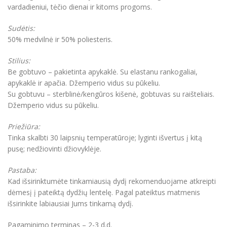
vardadieniui, tėčio dienai ir kitoms progoms.
Sudėtis:
50% medvilnė ir 50% poliesteris.
Stilius:
Be gobtuvo – pakietinta apykaklė. Su elastanu rankogaliai,
apykaklė ir apačia. Džemperio vidus su pūkeliu.
Su gobtuvu – sterblinė/kengūros kišenė, gobtuvas su raišteliais.
Džemperio vidus su pūkeliu.
Priežiūra:
Tinka skalbti 30 laipsnių temperatūroje; lyginti išvertus į kitą
pusę; nedžiovinti džiovyklėje.
Pastaba:
Kad išsirinktumėte tinkamiausią dydį rekomenduojame atkreipti
dėmesį į pateiktą dydžių lentelę. Pagal pateiktus matmenis
išsirinkite labiausiai Jums tinkamą dydį.
Pagaminimo terminas – 2-3 d.d.