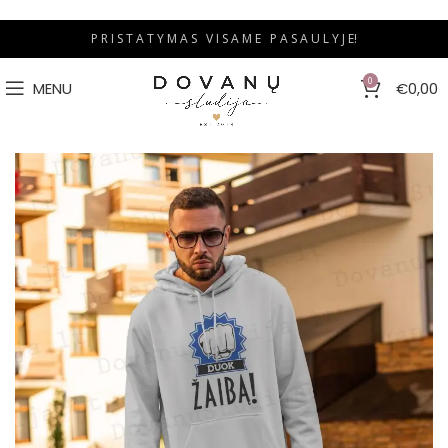
P R I S T A T Y M A S V I S A M E P A S A U L Y J E!
0
MENU
€
0,00