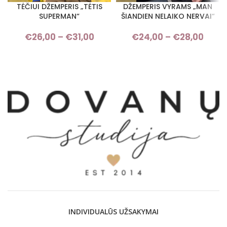
TĖČIUI DŽEMPERIS „TĖTIS
DŽEMPERIS VYRAMS „MAN
SUPERMAN“
ŠIANDIEN NELAIKO NERVAI“
€
26,00
–
€
31,00
Price range: €26,00 through
€
24,00
–
€
28,00
Pri
€31,00
rang
€24,
thro
€28,
INDIVIDUALŪS UŽSAKYMAI