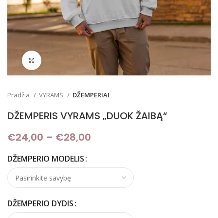
Padidinti
Pradžia
VYRAMS
DŽEMPERIAI
DŽEMPERIS VYRAMS „DUOK ŽAIBĄ“
€
24,00
–
€
28,00
Price range: €24,00
through €28,00
DŽEMPERIO MODELIS
DŽEMPERIO DYDIS