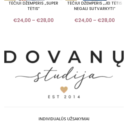
TĖČIUI DŽEMPERIS „SUPER
TĖČIUI DŽEMPERIS „JEI TĖTIS
TĖTIS“
NEGALI SUTVARKYTI“
€
24,00
–
€
28,00
Price range: €24,00 through
€
24,00
–
€
28,00
Pri
€28,00
rang
€24,
thro
€28,
INDIVIDUALŪS UŽSAKYMAI