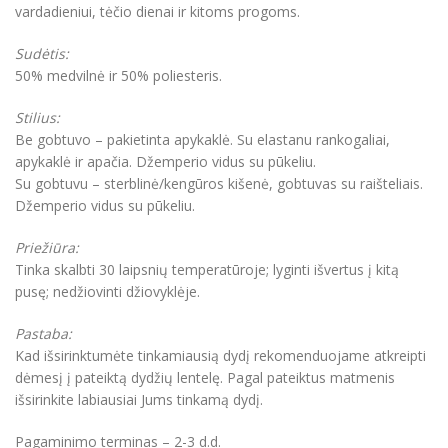
vardadieniui, tėčio dienai ir kitoms progoms.
Sudėtis:
50% medvilnė ir 50% poliesteris.
Stilius:
Be gobtuvo – pakietinta apykaklė. Su elastanu rankogaliai,
apykaklė ir apačia. Džemperio vidus su pūkeliu.
Su gobtuvu – sterblinė/kengūros kišenė, gobtuvas su raišteliais.
Džemperio vidus su pūkeliu.
Priežiūra:
Tinka skalbti 30 laipsnių temperatūroje; lyginti išvertus į kitą
pusę; nedžiovinti džiovyklėje.
Pastaba:
Kad išsirinktumėte tinkamiausią dydį rekomenduojame atkreipti
dėmesį į pateiktą dydžių lentelę. Pagal pateiktus matmenis
išsirinkite labiausiai Jums tinkamą dydį.
Pagaminimo terminas – 2-3 d.d.