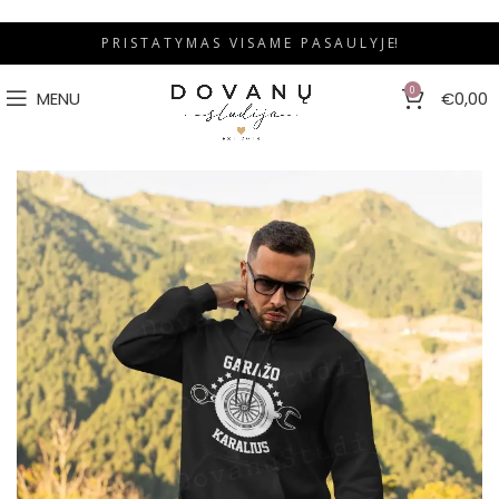
P R I S T A T Y M A S V I S A M E P A S A U L Y J E!
0
MENU
€
0,00