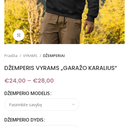
Padidinti
Pradžia
VYRAMS
DŽEMPERIAI
DŽEMPERIS VYRAMS „GARAŽO KARALIUS“
€
24,00
–
€
28,00
Price range: €24,00
through €28,00
DŽEMPERIO MODELIS
DŽEMPERIO DYDIS