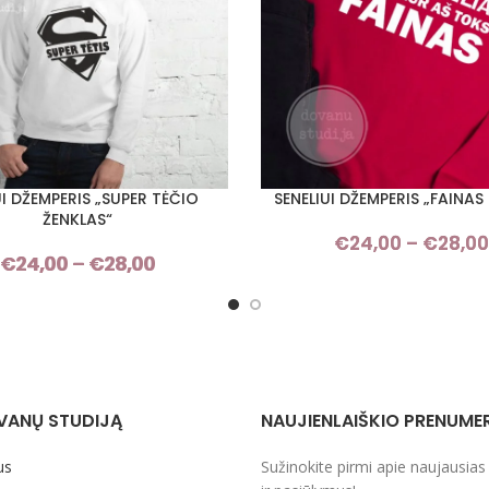
I DŽEMPERIS „SUPER TĖČIO
SENELIUI DŽEMPERIS „FAINAS 
I SAVYBES
PASIRINKTI SAVYBES
ŽENKLAS“
€
24,00
–
€
28,00
€
24,00
–
€
28,00
Price
range:
€24,00
through
€28,00
VANŲ STUDIJĄ
NAUJIENLAIŠKIO PRENUME
us
Sužinokite pirmi apie naujausias