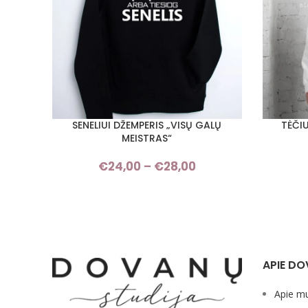
SENELIUI DŽEMPERIS „VISŲ GALŲ
TĖČIU
PASIRINKTI SAVYBES
PASIRINKT
MEISTRAS“
€
24,00
–
€
28,00
Price
range:
€24,00
through
€28,00
APIE DO
Apie m