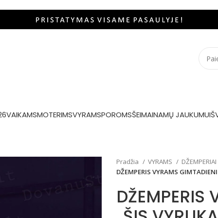
26
VAIKAMS
MOTERIMS
VYRAMS
POROMS
ŠEIMAI
NAMŲ JAUKUMUI
Š
Pradžia
VYRAMS
DŽEMPERIAI
DŽEMPERIS VYRAMS GIMTADIENIU
DŽEMPERIS 
„ŠIS VYRUKA