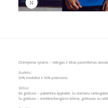
Padidinti
Džemperiai vyrams – stilingas ir šiltas pasirinkimas laisva
Sudėtis:
50% medvilnė ir 50% poliesteris.
Stilius:
Be gobtuvo – pakietinta apykaklė. Su elastanu rankogaliai
Su gobtuvu – sterblinė/kengūros kišenė, gobtuvas su raišt