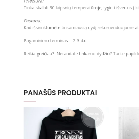
Priežiūra:
Tinka skalbti 30 laipsnių temperatūroje; lyginti išvertus į k
Pastaba:
Kad išsirinktumėte tinkamiausią dydį rekomenduojame atkre
Pagaminimo terminas – 2-3 d.d.
Reikia greičiau? Nerandate tinkamo dydžio? Turite papil
PANAŠŪS PRODUKTAI