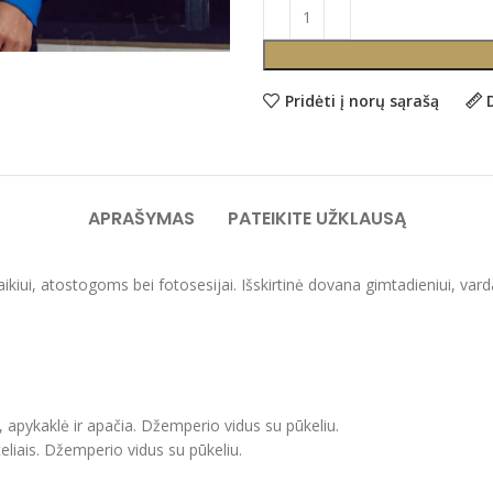
Pridėti į norų sąrašą
APRAŠYMAS
PATEIKITE UŽKLAUSĄ
laikiui, atostogoms bei fotosesijai. Išskirtinė dovana gimtadieniui, var
, apykaklė ir apačia. Džemperio vidus su pūkeliu.
eliais. Džemperio vidus su pūkeliu.