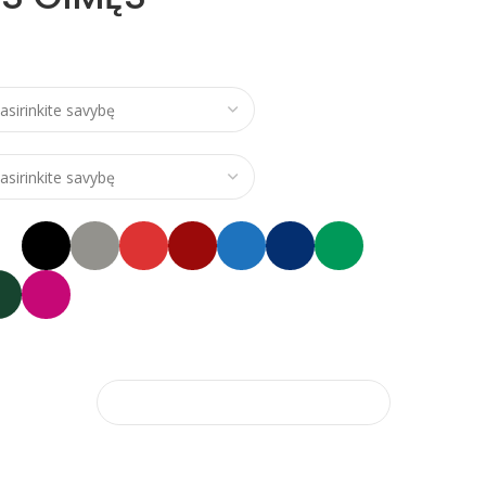
ce range: €24,00 through €28,00