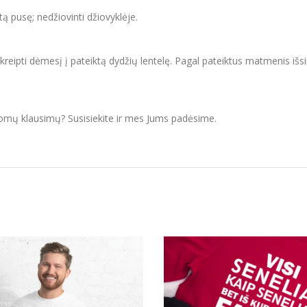
itą pusę; nedžiovinti džiovyklėje.
ipti dėmesį į pateiktą dydžių lentelę. Pagal pateiktus matmenis išsir
domų klausimų? Susisiekite ir mes Jums padėsime.