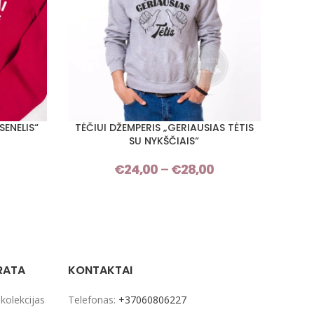
SENELIS“
TĖČIUI DŽEMPERIS „GERIAUSIAS TĖTIS
T
PASIRINKTI SAVYBES
PASIRI
SU NYKŠČIAIS“
Price
€
24,00
–
€
28,00
Price
range:
range:
€24,00
€24,00
through
through
€28,00
€28,00
RATA
KONTAKTAI
 kolekcijas
Telefonas:
+37060806227