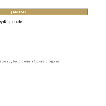
Į KREPŠELĮ
Dydžių lentelė
dadieniui, tėčio dienai ir kitoms progoms.