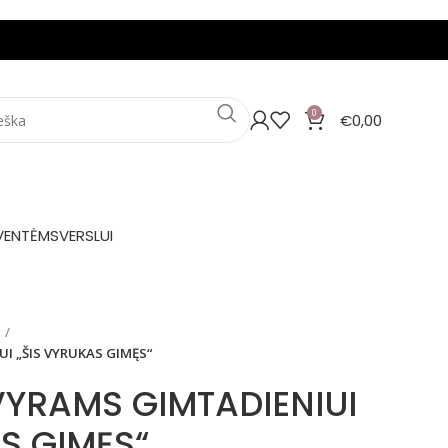
0
€
0,00
VENTĖMS
VERSLUI
I „ŠIS VYRUKAS GIMĘS“
VYRAMS GIMTADIENIUI
S GIMĘS“