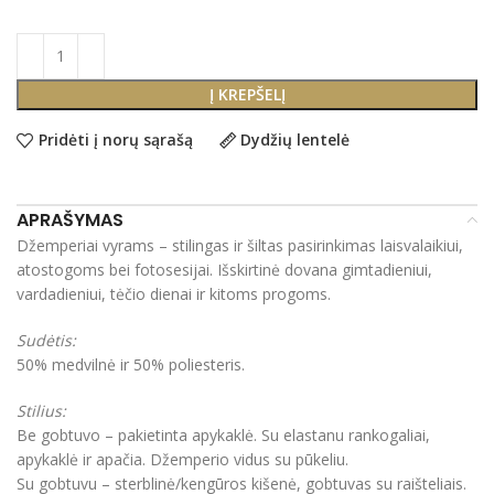
Į KREPŠELĮ
Pridėti į norų sąrašą
Dydžių lentelė
APRAŠYMAS
Džemperiai vyrams – stilingas ir šiltas pasirinkimas laisvalaikiui,
atostogoms bei fotosesijai. Išskirtinė dovana gimtadieniui,
vardadieniui, tėčio dienai ir kitoms progoms.
Sudėtis:
50% medvilnė ir 50% poliesteris.
Stilius:
Be gobtuvo – pakietinta apykaklė. Su elastanu rankogaliai,
apykaklė ir apačia. Džemperio vidus su pūkeliu.
Su gobtuvu – sterblinė/kengūros kišenė, gobtuvas su raišteliais.