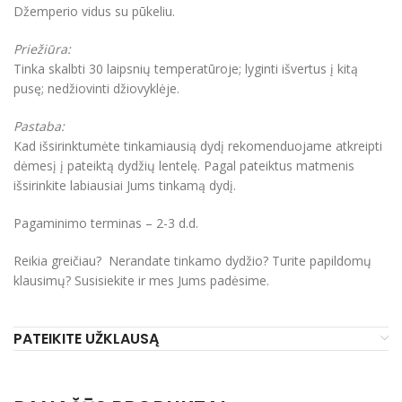
Džemperio vidus su pūkeliu.
Priežiūra:
Tinka skalbti 30 laipsnių temperatūroje; lyginti išvertus į kitą
pusę; nedžiovinti džiovyklėje.
Pastaba:
Kad išsirinktumėte tinkamiausią dydį rekomenduojame atkreipti
dėmesį į pateiktą dydžių lentelę. Pagal pateiktus matmenis
išsirinkite labiausiai Jums tinkamą dydį.
Pagaminimo terminas – 2-3 d.d.
Reikia greičiau? Nerandate tinkamo dydžio? Turite papildomų
klausimų? Susisiekite ir mes Jums padėsime.
PATEIKITE UŽKLAUSĄ