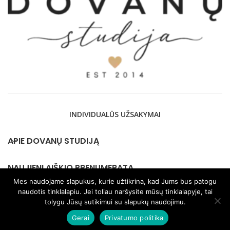
INDIVIDUALŪS UŽSAKYMAI
APIE DOVANŲ STUDIJĄ
NAUJIENLAIŠKIO PRENUMERATA
Mes naudojame slapukus, kurie užtikrina, kad Jums bus patogu
naudotis tinklalapiu. Jei toliau naršysite mūsų tinklalapyje, tai
KONTAKTAI
tolygu Jūsų sutikimui su slapukų naudojimu.
Gerai
Privatumo politika
2026 © visos teisės saugomos Dovanustudija.lt |
Privatumo
politika