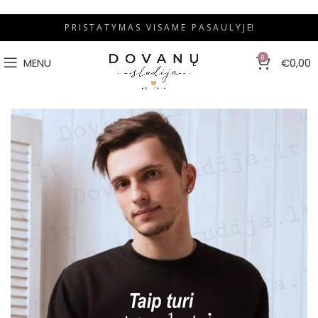
P R I S T A T Y M A S V I S A M E P A S A U L Y J E!
0
MENU
€
0,00