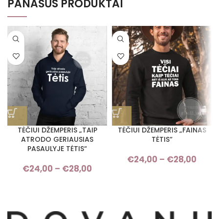
PANAŠŪS PRODUKTAI
TĖČIUI DŽEMPERIS „TAIP
TĖČIUI DŽEMPERIS „FAINAS
ATRODO GERIAUSIAS
TĖTIS“
PASAULYJE TĖTIS“
€
24,00
–
€
28,00
Pri
€
24,00
–
€
28,00
Price range: €24,00 through
rang
€28,00
€24,
thro
€28,