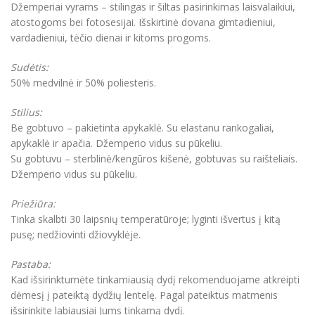
Džemperiai vyrams – stilingas ir šiltas pasirinkimas laisvalaikiui,
atostogoms bei fotosesijai. Išskirtinė dovana gimtadieniui,
vardadieniui, tėčio dienai ir kitoms progoms.
Sudėtis:
50% medvilnė ir 50% poliesteris.
Stilius:
Be gobtuvo – pakietinta apykaklė. Su elastanu rankogaliai,
apykaklė ir apačia. Džemperio vidus su pūkeliu.
Su gobtuvu – sterblinė/kengūros kišenė, gobtuvas su raišteliais.
Džemperio vidus su pūkeliu.
Priežiūra:
Tinka skalbti 30 laipsnių temperatūroje; lyginti išvertus į kitą
pusę; nedžiovinti džiovyklėje.
Pastaba:
Kad išsirinktumėte tinkamiausią dydį rekomenduojame atkreipti
dėmesį į pateiktą dydžių lentelę. Pagal pateiktus matmenis
išsirinkite labiausiai Jums tinkamą dydį.