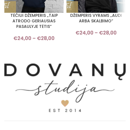
TĖČIUI DŽEMPERIS „TAIP
DŽEMPERIS VYRAMS „AUDI
ATRODO GERIAUSIAS
ARBA SKALBIMO“
PASAULYJE TĖTIS“
€
24,00
–
€
28,00
Pri
€
24,00
–
€
28,00
Price range: €24,00 through
rang
€28,00
€24,
thro
€28,