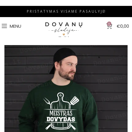
P R I S T A T Y M A S V I S A M E P A S A U L Y J E!
0
MENU
€
0,00