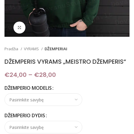
Padidinti
Pradžia
VYRAMS
DŽEMPERIAI
DŽEMPERIS VYRAMS „MEISTRO DŽEMPERIS“
€
24,00
–
€
28,00
Price range: €24,00
through €28,00
DŽEMPERIO MODELIS
DŽEMPERIO DYDIS