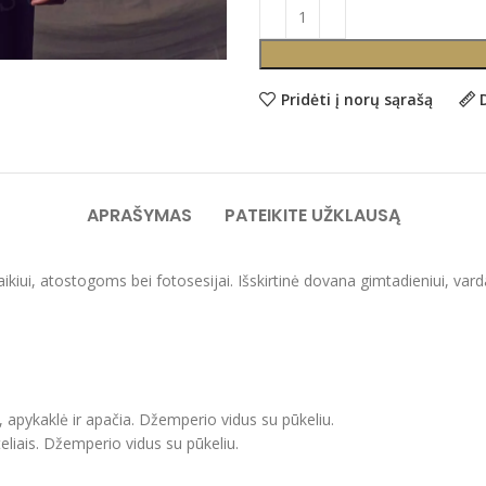
Pridėti į norų sąrašą
APRAŠYMAS
PATEIKITE UŽKLAUSĄ
laikiui, atostogoms bei fotosesijai. Išskirtinė dovana gimtadieniui, var
, apykaklė ir apačia. Džemperio vidus su pūkeliu.
eliais. Džemperio vidus su pūkeliu.