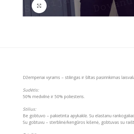
Padidinti
Džemperiai vyrams – stilingas ir šiltas pasirinkimas laisva
Sudėtis:
50% medvilnė ir 50% poliesteris.
Stilius:
Be gobtuvo – pakietinta apykaklė. Su elastanu rankogaliai
Su gobtuvu – sterblinė/kengūros kišenė, gobtuvas su raišt