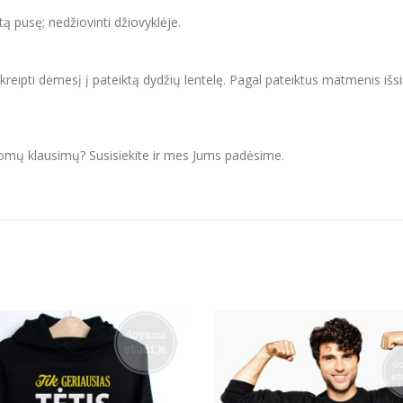
itą pusę; nedžiovinti džiovyklėje.
ipti dėmesį į pateiktą dydžių lentelę. Pagal pateiktus matmenis išsir
domų klausimų? Susisiekite ir mes Jums padėsime.