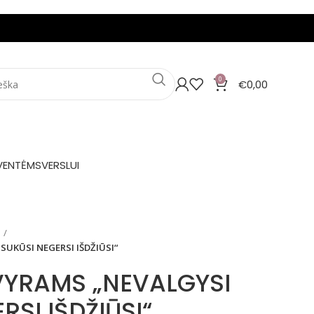
0
€
0,00
VENTĖMS
VERSLUI
SUKŪSI NEGERSI IŠDŽIŪSI“
VYRAMS „NEVALGYSI
RSI IŠDŽIŪSI“