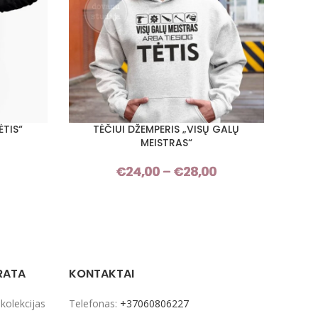
ĖTIS“
TĖČIUI DŽEMPERIS „VISŲ GALŲ
TĖ
PASIRINKTI SAVYBES
PASIRI
MEISTRAS“
Price
€
24,00
–
€
28,00
Price
range:
range:
€24,00
€24,00
through
through
€28,00
€28,00
RATA
KONTAKTAI
 kolekcijas
Telefonas:
+37060806227