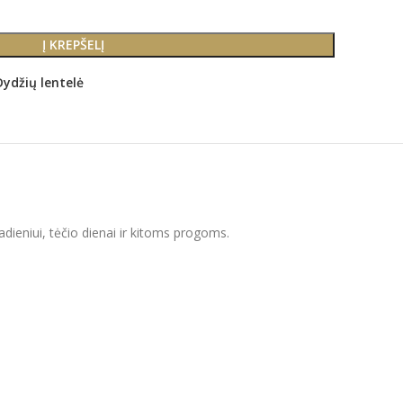
Į KREPŠELĮ
Dydžių lentelė
dadieniui, tėčio dienai ir kitoms progoms.