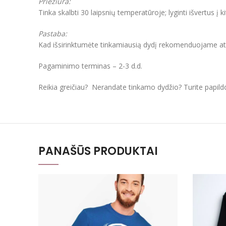
Priežiūra:
Tinka skalbti 30 laipsnių temperatūroje; lyginti išvertus į k
Pastaba:
Kad išsirinktumėte tinkamiausią dydį rekomenduojame atkre
Pagaminimo terminas – 2-3 d.d.
Reikia greičiau? Nerandate tinkamo dydžio? Turite papil
PANAŠŪS PRODUKTAI