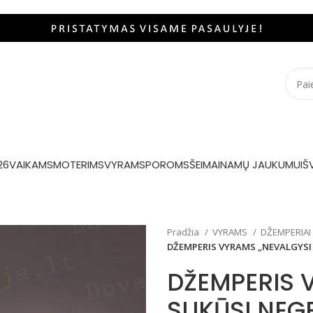
26
VAIKAMS
MOTERIMS
VYRAMS
POROMS
ŠEIMAI
NAMŲ JAUKUMUI
Š
Pradžia
VYRAMS
DŽEMPERIAI
DŽEMPERIS VYRAMS „NEVALGYSI 
DŽEMPERIS 
SUKŪSI NEGE