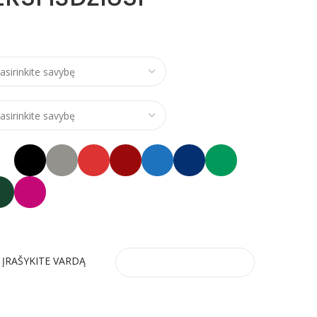
ce range: €24,00 through €28,00
 ĮRAŠYKITE VARDĄ