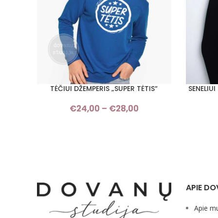
TĖČIUI DŽEMPERIS „SUPER TĖTIS“
SENELIU
PASIRINKTI SAVYBES
PASIRINKT
€
24,00
–
€
28,00
Price
range:
€24,00
through
€28,00
APIE DO
Apie m