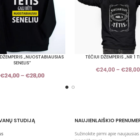
I DŽEMPERIS „NUOSTABIAUSIAS
TĖČIUI DŽEMPERIS „NR 1 T
I SAVYBES
PASIRINKTI SAVYBES
SENELIS“
€
24,00
–
€
28,00
€
24,00
–
€
28,00
Price
range:
€24,00
through
€28,00
VANŲ STUDIJĄ
NAUJIENLAIŠKIO PRENUME
us
Sužinokite pirmi apie naujausias