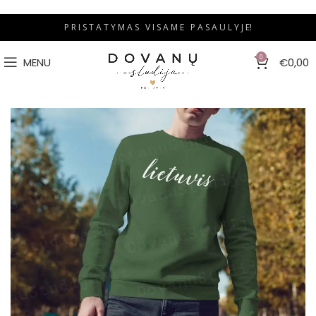
P R I S T A T Y M A S V I S A M E P A S A U L Y J E!
0
MENU
€
0,00