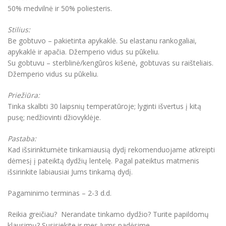
50% medvilnė ir 50% poliesteris.
Stilius:
Be gobtuvo – pakietinta apykaklė. Su elastanu rankogaliai,
apykaklė ir apačia. Džemperio vidus su pūkeliu.
Su gobtuvu – sterblinė/kengūros kišenė, gobtuvas su raišteliais.
Džemperio vidus su pūkeliu.
Priežiūra:
Tinka skalbti 30 laipsnių temperatūroje; lyginti išvertus į kitą
pusę; nedžiovinti džiovyklėje.
Pastaba:
Kad išsirinktumėte tinkamiausią dydį rekomenduojame atkreipti
dėmesį į pateiktą dydžių lentelę. Pagal pateiktus matmenis
išsirinkite labiausiai Jums tinkamą dydį.
Pagaminimo terminas – 2-3 d.d.
Reikia greičiau? Nerandate tinkamo dydžio? Turite papildomų
klausimų? Susisiekite ir mes Jums padėsime.