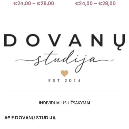
€
24,00
–
€
28,00
Price range: €24,00 through
€
24,00
–
€
28,00
Pri
€28,00
rang
€24,
thro
€28,
INDIVIDUALŪS UŽSAKYMAI
APIE DOVANŲ STUDIJĄ