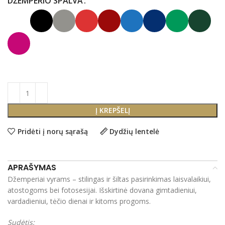
DŽEMPERIO SPALVA
Į KREPŠELĮ
Pridėti į norų sąrašą
Dydžių lentelė
APRAŠYMAS
Džemperiai vyrams – stilingas ir šiltas pasirinkimas laisvalaikiui,
atostogoms bei fotosesijai. Išskirtinė dovana gimtadieniui,
vardadieniui, tėčio dienai ir kitoms progoms.
Sudėtis: