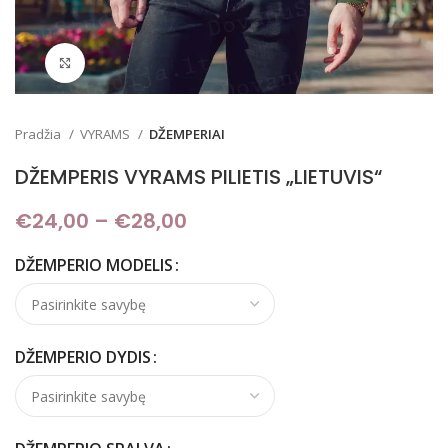
Padidinti
Pradžia
VYRAMS
DŽEMPERIAI
DŽEMPERIS VYRAMS PILIETIS „LIETUVIS“
€
24,00
–
€
28,00
Price range: €24,00
through €28,00
DŽEMPERIO MODELIS
DŽEMPERIO DYDIS