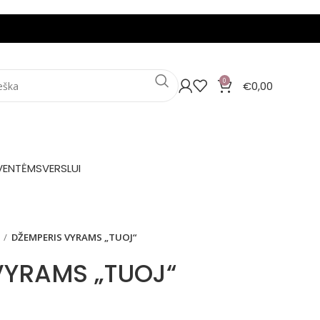
0
€
0,00
VENTĖMS
VERSLUI
DŽEMPERIS VYRAMS „TUOJ“
VYRAMS „TUOJ“
ce range: €24,00 through €28,00