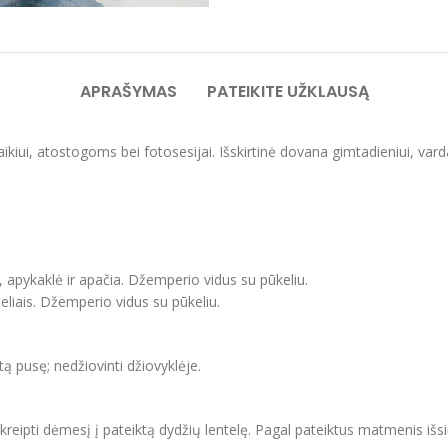
APRAŠYMAS
PATEIKITE UŽKLAUSĄ
laikiui, atostogoms bei fotosesijai. Išskirtinė dovana gimtadieniui, var
, apykaklė ir apačia. Džemperio vidus su pūkeliu.
eliais. Džemperio vidus su pūkeliu.
itą pusę; nedžiovinti džiovyklėje.
ipti dėmesį į pateiktą dydžių lentelę. Pagal pateiktus matmenis išsir