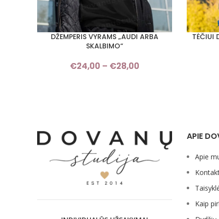
DŽEMPERIS VYRAMS „AUDI ARBA
TĖČIUI 
PASIRINKTI SAVYBES
PASIRINKT
SKALBIMO“
€
24,00
–
€
28,00
Price
range:
€24,00
through
€28,00
APIE DO
Apie m
Kontakt
Taisykl
Kaip pir