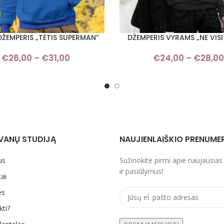
DŽEMPERIS „TĖTIS SUPERMAN“
DŽEMPERIS VYRAMS „NE VISI
I SAVYBES
PASIRINKTI SAVYBES
€
26,00
–
€
31,00
Price
€
24,00
–
€
28,00
range:
€26,00
through
€31,00
VANŲ STUDIJĄ
NAUJIENLAIŠKIO PRENUME
us
Sužinokite pirmi apie naujausias
ir pasiūlymus!
ai
ės
kti?