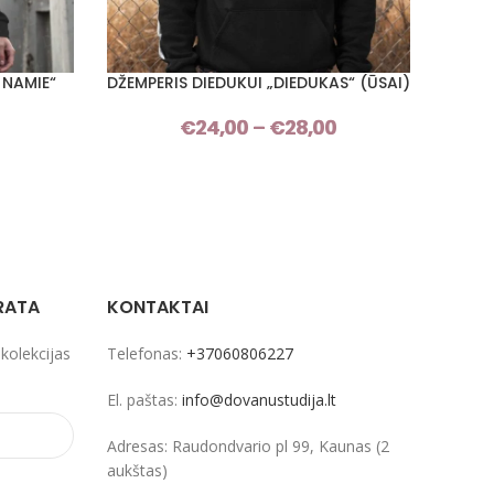
 NAMIE“
DŽEMPERIS DIEDUKUI „DIEDUKAS“ (ŪSAI)
SENE
PASIRINKTI SAVYBES
PASIRI
Price
€
24,00
–
€
28,00
Price
range:
range:
€24,00
€24,00
through
through
€28,00
€28,00
RATA
KONTAKTAI
 kolekcijas
Telefonas:
+37060806227
El. paštas:
info@dovanustudija.lt
Adresas: Raudondvario pl 99, Kaunas (2
aukštas)