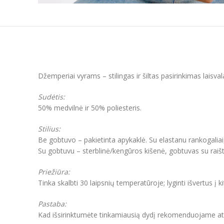
Džemperiai vyrams – stilingas ir šiltas pasirinkimas laisva
Sudėtis:
50% medvilnė ir 50% poliesteris.
Stilius:
Be gobtuvo – pakietinta apykaklė. Su elastanu rankogaliai
Su gobtuvu – sterblinė/kengūros kišenė, gobtuvas su raišt
Priežiūra:
Tinka skalbti 30 laipsnių temperatūroje; lyginti išvertus į k
Pastaba:
Kad išsirinktumėte tinkamiausią dydį rekomenduojame atkre