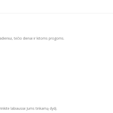
dadieniui, tėčio dienai ir kitoms progoms.
inkite labiausiai Jums tinkamą dydį.