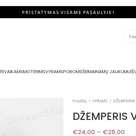
26
VAIKAMS
MOTERIMS
VYRAMS
POROMS
ŠEIMAI
NAMŲ JAUKUMUI
Š
Pradžia
VYRAMS
DŽEMPERIAI
DŽEMPERIS 
€
24,00
–
€
28,00
Pri