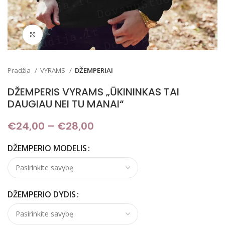
Padidinti
Pradžia
VYRAMS
DŽEMPERIAI
DŽEMPERIS VYRAMS „ŪKININKAS TAI
DAUGIAU NEI TU MANAI“
€
24,00
–
€
28,00
Price range: €24,00
through €28,00
DŽEMPERIO MODELIS
DŽEMPERIO DYDIS