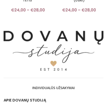
TĖTIS“
(ŪSAI)
€
24,00
–
€
28,00
Price range: €24,00 through
€
24,00
–
€
28,00
Pri
€28,00
rang
€24,
thro
€28,
INDIVIDUALŪS UŽSAKYMAI
APIE DOVANŲ STUDIJĄ