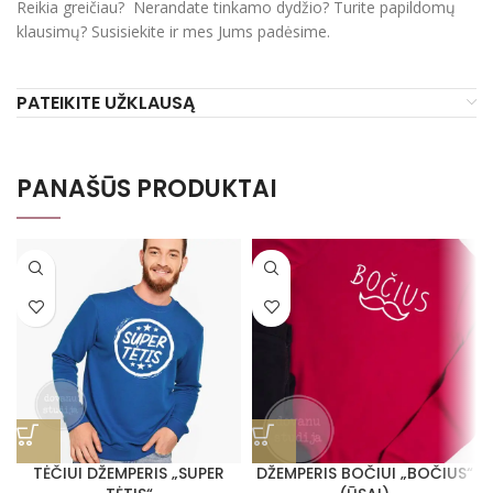
Reikia greičiau? Nerandate tinkamo dydžio? Turite papildomų
klausimų? Susisiekite ir mes Jums padėsime.
PATEIKITE UŽKLAUSĄ
PANAŠŪS PRODUKTAI
TĖČIUI DŽEMPERIS „SUPER
DŽEMPERIS BOČIUI „BOČIUS“