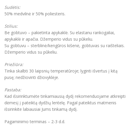
Sudėtis:
50% medvilnė ir 50% poliesteris.
Stilius:
Be gobtuvo – pakietinta apykaklė. Su elastanu rankogaliai,
apykaklė ir apačia. Džemperio vidus su pūkeliu.
Su gobtuvu – sterblinė/kengūros kišenė, gobtuvas su raišteliais.
Džemperio vidus su pūkeliu.
Priežiūra:
Tinka skalbti 30 laipsnių temperatūroje; lyginti išvertus į kitą
pusę; nedžiovinti džiovyklėje.
Pastaba:
Kad išsirinktumėte tinkamiausią dydį rekomenduojame atkreipti
dėmesį į pateiktą dydžių lentelę. Pagal pateiktus matmenis
išsirinkite labiausiai Jums tinkamą dydį.
Pagaminimo terminas – 2-3 d.d.