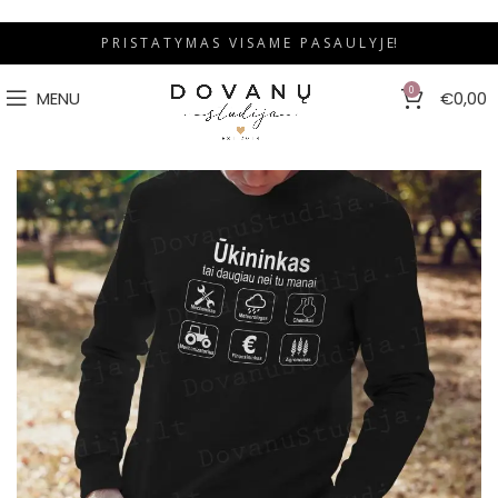
P R I S T A T Y M A S V I S A M E P A S A U L Y J E!
0
MENU
€
0,00