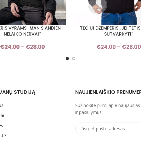
RIS VYRAMS „MAN ŠIANDIEN
TĖČIUI DŽEMPERIS „JEI TĖTI
I SAVYBES
PASIRINKTI SAVYBES
NELAIKO NERVAI“
SUTVARKYTI“
€
24,00
–
€
28,00
Price
€
24,00
–
€
28,00
range:
€24,00
through
€28,00
VANŲ STUDIJĄ
NAUJIENLAIŠKIO PRENUME
us
Sužinokite pirmi apie naujausias
ir pasiūlymus!
ai
ės
kti?