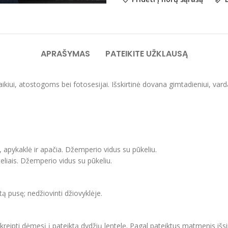
APRAŠYMAS
PATEIKITE UŽKLAUSĄ
laikiui, atostogoms bei fotosesijai. Išskirtinė dovana gimtadieniui, var
, apykaklė ir apačia. Džemperio vidus su pūkeliu.
eliais. Džemperio vidus su pūkeliu.
itą pusę; nedžiovinti džiovyklėje.
ipti dėmesį į pateiktą dydžių lentelę. Pagal pateiktus matmenis išsir