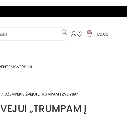
0
€
0,00
VENTĖMS
VERSLUI
DŽEMPERIS ŽVEJUI „TRUMPAM Į ŽVEJYBĄ“
ŽVEJUI „TRUMPAM Į