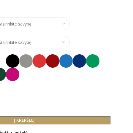
ce range: €24,00 through €28,00
Į KREPŠELĮ
Dydžių lentelė