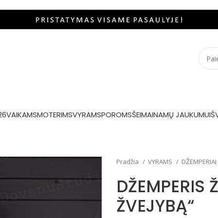
26
VAIKAMS
MOTERIMS
VYRAMS
POROMS
ŠEIMAI
NAMŲ JAUKUMUI
Š
Pradžia
VYRAMS
DŽEMPERIAI
DŽEMPERIS 
ŽVEJYBĄ“