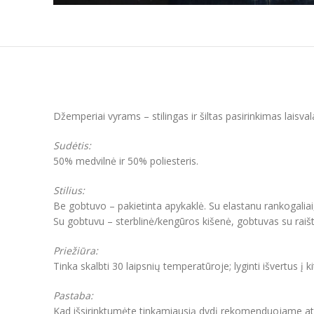
Džemperiai vyrams – stilingas ir šiltas pasirinkimas laisva
Sudėtis:
50% medvilnė ir 50% poliesteris.
Stilius:
Be gobtuvo – pakietinta apykaklė. Su elastanu rankogaliai
Su gobtuvu – sterblinė/kengūros kišenė, gobtuvas su raišt
Priežiūra:
Tinka skalbti 30 laipsnių temperatūroje; lyginti išvertus į k
Pastaba:
Kad išsirinktumėte tinkamiausią dydį rekomenduojame atkre