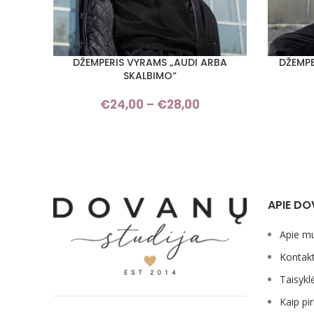
DŽEMPERIS VYRAMS „AUDI ARBA
DŽEMPE
PASIRINKTI SAVYBES
PASIRINKT
SKALBIMO“
€
24,00
–
€
28,00
Price
range:
€24,00
through
€28,00
APIE DO
Apie m
Kontakt
Taisykl
Kaip pir