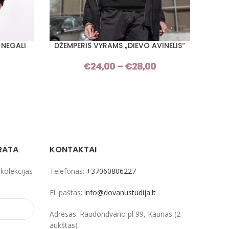
S NEGALI
DŽEMPERIS VYRAMS „DIEVO AVINĖLIS“
SENE
PASIRINKTI SAVYBES
PASIRI
€
24,00
–
€
28,00
Price
Price
range:
range:
€24,00
€24,00
through
through
€28,00
€28,00
RATA
KONTAKTAI
 kolekcijas
Telefonas:
+37060806227
El. paštas:
info@dovanustudija.lt
Adresas: Raudondvario pl 99, Kaunas (2
aukštas)