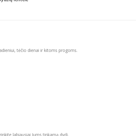
dadieniui, tėčio dienai ir kitoms progoms.
inkite labiausiai Jums tinkamą dydį.