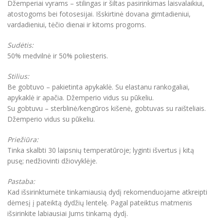
Džemperiai vyrams – stilingas ir šiltas pasirinkimas laisvalaikiui,
atostogoms bei fotosesijai. Išskirtinė dovana gimtadieniui,
vardadieniui, tėčio dienai ir kitoms progoms.
Sudėtis:
50% medvilnė ir 50% poliesteris.
Stilius:
Be gobtuvo – pakietinta apykaklė. Su elastanu rankogaliai,
apykaklė ir apačia. Džemperio vidus su pūkeliu.
Su gobtuvu – sterblinė/kengūros kišenė, gobtuvas su raišteliais.
Džemperio vidus su pūkeliu.
Priežiūra:
Tinka skalbti 30 laipsnių temperatūroje; lyginti išvertus į kitą
pusę; nedžiovinti džiovyklėje.
Pastaba:
Kad išsirinktumėte tinkamiausią dydį rekomenduojame atkreipti
dėmesį į pateiktą dydžių lentelę. Pagal pateiktus matmenis
išsirinkite labiausiai Jums tinkamą dydį.