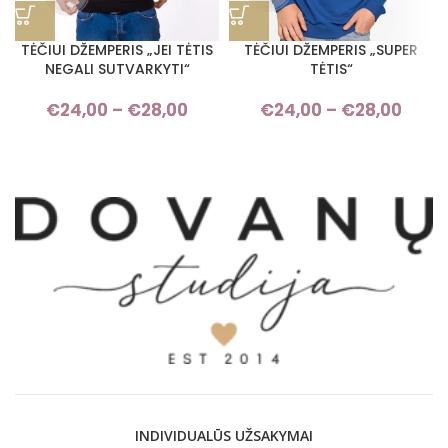
TĖČIUI DŽEMPERIS „JEI TĖTIS
TĖČIUI DŽEMPERIS „SUPER
NEGALI SUTVARKYTI“
TĖTIS“
€
24,00
–
€
28,00
Price range: €24,00 through
€
24,00
–
€
28,00
Pri
€28,00
rang
€24,
thro
€28,
INDIVIDUALŪS UŽSAKYMAI