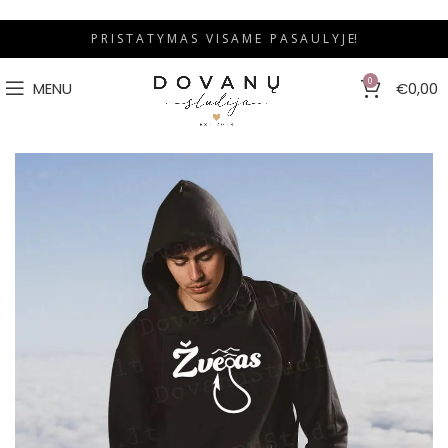
P R I S T A T Y M A S V I S A M E P A S A U L Y J E!
0
MENU
€
0,00