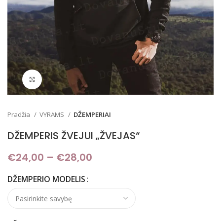
Padidinti
Pradžia
VYRAMS
DŽEMPERIAI
DŽEMPERIS ŽVEJUI „ŽVEJAS“
€
24,00
–
€
28,00
Price range: €24,00
through €28,00
DŽEMPERIO MODELIS