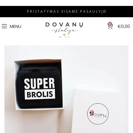
P R I S T A T Y M A S V I S A M E P A S A U L Y J E!
0
MENU
€
0,00