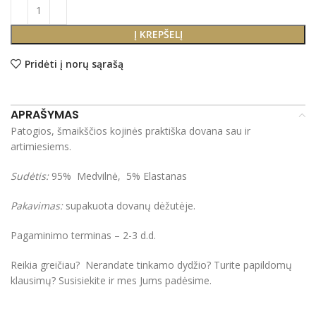
Į KREPŠELĮ
Pridėti į norų sąrašą
APRAŠYMAS
Patogios, šmaikščios kojinės praktiška dovana sau ir
artimiesiems.
Sudėtis:
95% Medvilnė, 5% Elastanas
Pakavimas:
supakuota dovanų dėžutėje.
Pagaminimo terminas – 2-3 d.d.
Reikia greičiau? Nerandate tinkamo dydžio? Turite papildomų
klausimų? Susisiekite ir mes Jums padėsime.