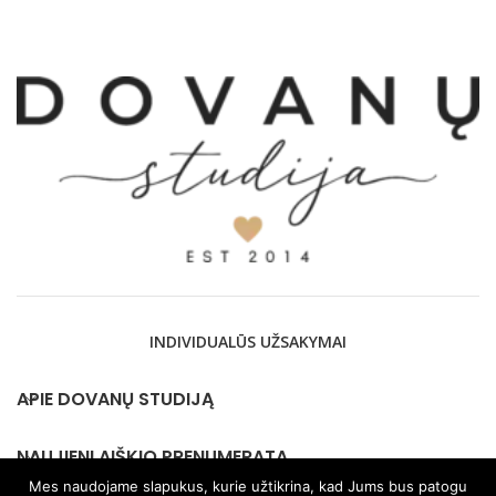
INDIVIDUALŪS UŽSAKYMAI
APIE DOVANŲ STUDIJĄ
NAUJIENLAIŠKIO PRENUMERATA
Mes naudojame slapukus, kurie užtikrina, kad Jums bus patogu