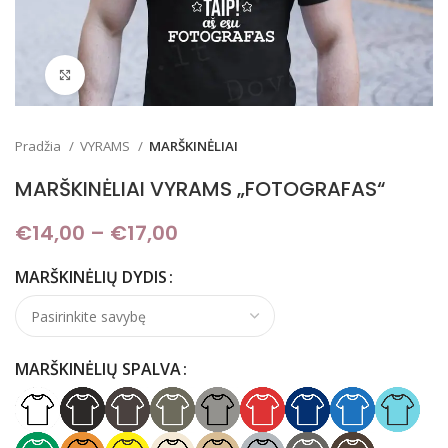
Padidinti
Pradžia
VYRAMS
MARŠKINĖLIAI
MARŠKINĖLIAI VYRAMS „FOTOGRAFAS“
€
14,00
–
€
17,00
Price range: €14,00
through €17,00
MARŠKINĖLIŲ DYDIS
MARŠKINĖLIŲ SPALVA