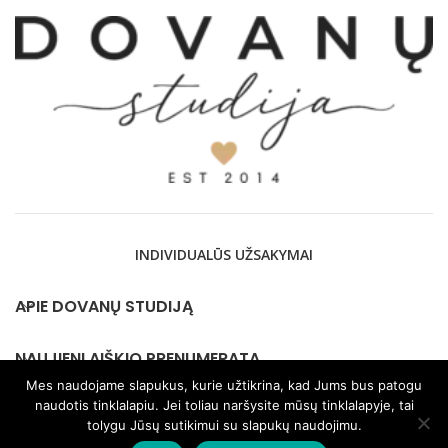
€17,
INDIVIDUALŪS UŽSAKYMAI
APIE DOVANŲ STUDIJĄ
NAUJIENLAIŠKIO PRENUMERATA
Mes naudojame slapukus, kurie užtikrina, kad Jums bus patogu
naudotis tinklalapiu. Jei toliau naršysite mūsų tinklalapyje, tai
KONTAKTAI
tolygu Jūsų sutikimui su slapukų naudojimu.