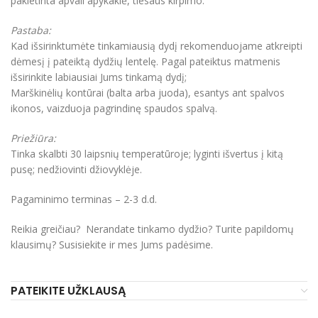
pakietinta apvali apykaklė, tiesaus kirpimo.
Pastaba:
Kad išsirinktumėte tinkamiausią dydį rekomenduojame atkreipti
dėmesį į pateiktą dydžių lentelę. Pagal pateiktus matmenis
išsirinkite labiausiai Jums tinkamą dydį;
Marškinėlių kontūrai (balta arba juoda), esantys ant spalvos
ikonos, vaizduoja pagrindinę spaudos spalvą.
Priežiūra:
Tinka skalbti 30 laipsnių temperatūroje; lyginti išvertus į kitą
pusę; nedžiovinti džiovyklėje.
Pagaminimo terminas – 2-3 d.d.
Reikia greičiau? Nerandate tinkamo dydžio? Turite papildomų
klausimų? Susisiekite ir mes Jums padėsime.
PATEIKITE UŽKLAUSĄ