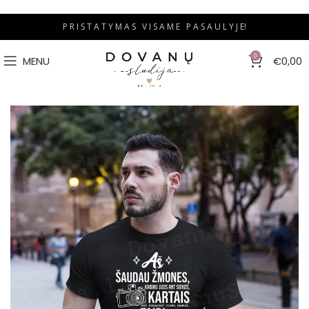
P R I S T A T Y M A S V I S A M E P A S A U L Y J E!
0
MENU
€
0,00