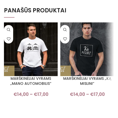
PANAŠŪS PRODUKTAI
MARŠKINĖLIAI VYRAMS
MARŠKINĖLIAI VYRAMS „KĄ
„MANO AUTOMOBILIS“
MISLINI“
€
14,00
–
€
17,00
Price range: €14,00 through
€
14,00
–
€
17,00
Pric
€17,00
rang
€14,
thro