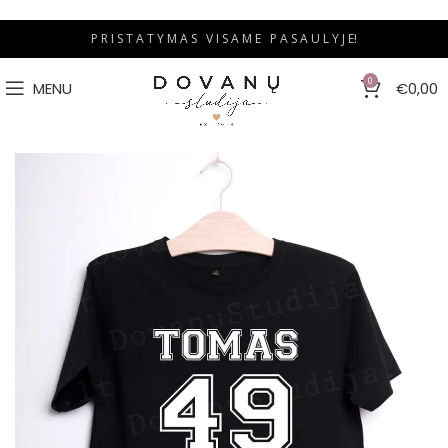
P R I S T A T Y M A S V I S A M E P A S A U L Y J E!
0
MENU
€
0,00