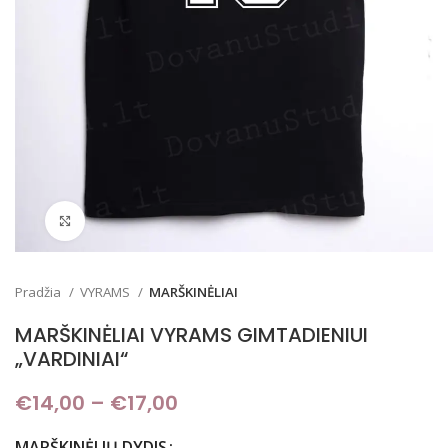
Padidinti
Pradžia
VYRAMS
MARŠKINĖLIAI
MARŠKINĖLIAI VYRAMS GIMTADIENIUI
„VARDINIAI“
€
14,00
–
€
17,00
Price range: €14,00
through €17,00
MARŠKINĖLIŲ DYDIS