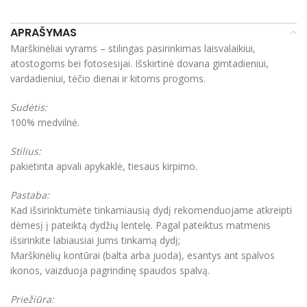
APRAŠYMAS
Marškinėliai vyrams – stilingas pasirinkimas laisvalaikiui,
atostogoms bei fotosesijai. Išskirtinė dovana gimtadieniui,
vardadieniui, tėčio dienai ir kitoms progoms.
Sudėtis:
100% medvilnė.
Stilius:
pakietinta apvali apykaklė, tiesaus kirpimo.
Pastaba:
Kad išsirinktumėte tinkamiausią dydį rekomenduojame atkreipti
dėmesį į pateiktą dydžių lentelę. Pagal pateiktus matmenis
išsirinkite labiausiai Jums tinkamą dydį;
Marškinėlių kontūrai (balta arba juoda), esantys ant spalvos
ikonos, vaizduoja pagrindinę spaudos spalvą.
Priežiūra: