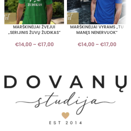
MARŠKINĖLIAI ŽVEJUI
MARŠKINĖLIAI VYRAMS „TU
„SERIJINIS ŽUVŲ ŽUDIKAS“
MANĘS NENERVUOK“
€
14,00
–
€
17,00
Price range: €14,00 through
€
14,00
–
€
17,00
Pric
€17,00
rang
€14,
thro
€17,