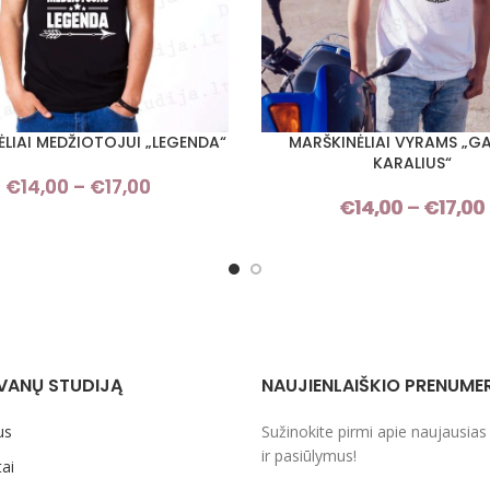
LIAI MEDŽIOTOJUI „LEGENDA“
MARŠKINĖLIAI VYRAMS „G
I SAVYBES
PASIRINKTI SAVYBES
KARALIUS“
€
14,00
–
€
17,00
Price
€
14,00
–
€
17,00
range:
€14,00
through
€17,00
VANŲ STUDIJĄ
NAUJIENLAIŠKIO PRENUME
us
Sužinokite pirmi apie naujausias
ir pasiūlymus!
ai