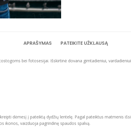
APRAŠYMAS
PATEIKITE UŽKLAUSĄ
 atostogoms bei fotosesijai. Išskirtinė dovana gimtadieniui, vardadieniu
ipti dėmesį į pateiktą dydžių lentelę. Pagal pateiktus matmenis išsir
vos ikonos, vaizduoja pagrindinę spaudos spalvą.