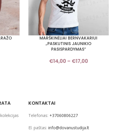
ARAŽO
MARŠKINĖLIAI BERNVAKARIUI
MARŠK
PASIRINKTI SAVYBES
PASIRI
„PASKUTINIS JAUNIKIO
PASISPARDYMAS“
Price
€
14,00
–
€
17,00
Price
range:
range:
€14,00
€14,00
through
through
€17,00
€17,00
RATA
KONTAKTAI
 kolekcijas
Telefonas:
+37060806227
El. paštas:
info@dovanustudija.lt