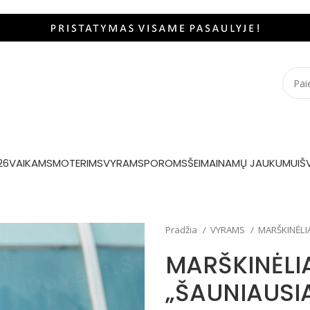
26
VAIKAMS
MOTERIMS
VYRAMS
POROMS
ŠEIMAI
NAMŲ JAUKUMUI
Š
Pradžia
VYRAMS
MARŠKINĖLI
MARŠKINĖLI
„ŠAUNIAUSI