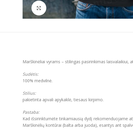
Padidinti
Marškinėliai vyrams – stilingas pasirinkimas laisvalaikiui,
Sudėtis:
100% medvilnė.
Stilius:
pakietinta apvali apykaklė, tiesaus kirpimo.
Pastaba:
Kad išsirinktumėte tinkamiausią dydį rekomenduojame atkre
Marškinėlių kontūrai (balta arba juoda), esantys ant spal