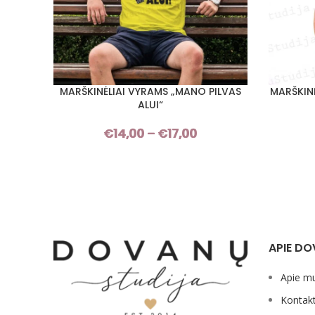
MARŠKINĖLIAI VYRAMS „MANO PILVAS
MARŠKINĖ
PASIRINKTI SAVYBES
PASIRINKT
ALUI“
€
14,00
–
€
17,00
Price
range:
€14,00
through
€17,00
APIE DO
Apie m
Kontakt