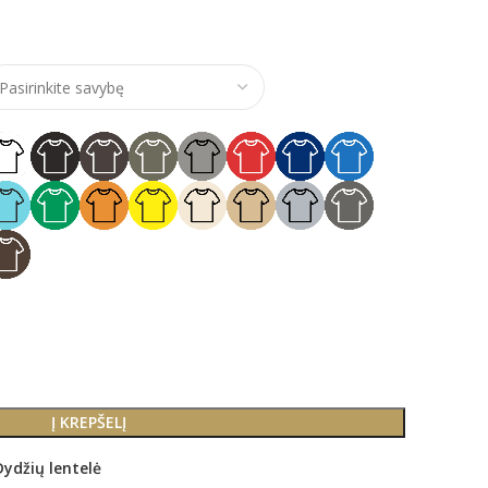
e range: €14,00 through €17,00
Į KREPŠELĮ
Dydžių lentelė