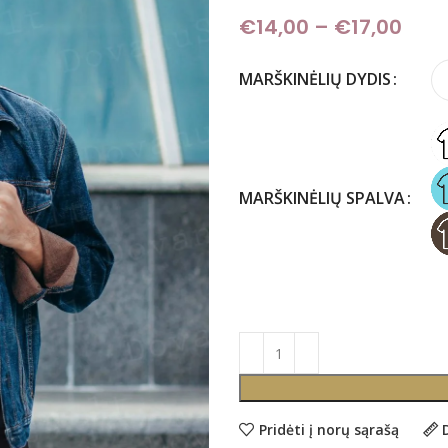
€
14,00
–
€
17,00
Pric
MARŠKINĖLIŲ DYDIS
MARŠKINĖLIŲ SPALVA
Pridėti į norų sąrašą