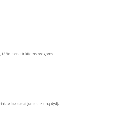
i, tėčio dienai ir kitoms progoms.
inkite labiausiai Jums tinkamą dydį;