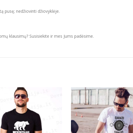
itą pusę; nedžiovinti džiovyklėje.
domų klausimų? Susisiekite ir mes Jums padėsime.