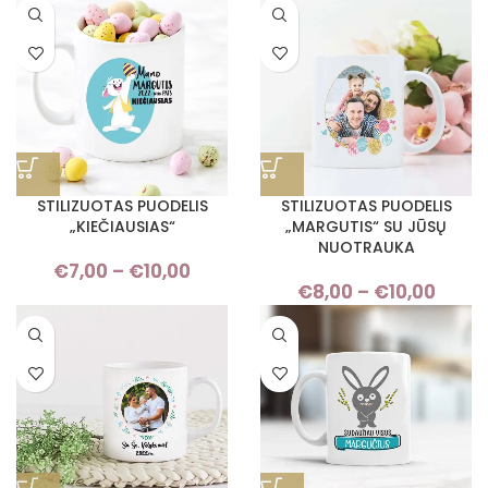
€7,00
€7,
through
thro
€10,00
€10,
STILIZUOTAS PUODELIS
STILIZUOTAS PUODELIS
„KIEČIAUSIAS“
„MARGUTIS“ SU JŪSŲ
NUOTRAUKA
€
7,00
–
€
10,00
Price
€
8,00
–
€
10,00
Pric
range:
rang
€7,00
€8,
through
thro
€10,00
€10,