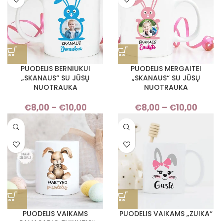
PUODELIS BERNIUKUI
PUODELIS MERGAITEI
„SKANAUS“ SU JŪSŲ
„SKANAUS“ SU JŪSŲ
NUOTRAUKA
NUOTRAUKA
€
8,00
–
€
10,00
Price
€
8,00
–
€
10,00
Pric
range:
rang
€8,00
€8,
through
thro
€10,00
€10,
PUODELIS VAIKAMS
PUODELIS VAIKAMS „ZUIKA“