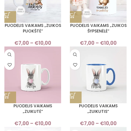
PUODELIS VAIKAMS „ZUIKOS
PUODELIS VAIKAMS „ZUIKOS
PUOKŠTĖ“
ŠYPSENĖLĖ“
€
7,00
–
€
10,00
Price
€
7,00
–
€
10,00
Pric
range:
rang
€7,00
€7,
through
thro
€10,00
€10,
PUODELIS VAIKAMS
PUODELIS VAIKAMS
„ZUIKUTĖ“
„ZUIKUTIS“
€
7,00
–
€
10,00
Price
€
7,00
–
€
10,00
Pric
range:
rang