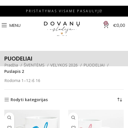
P R I S T A T Y M A S V I S A M E P A S A U L Y J E!
0
MENU
€
0,00
PUODELIAI
Pradžia
ŠVENTĖMS
VELYKOS 2026
PUODELIAI
Puslapis 2
Rodoma 1–12 iš 16
Rodyti kategorijas