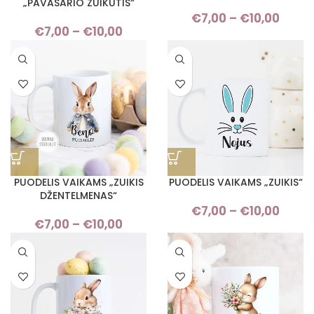
„PAVASARIO ZUIKUTIS“
€
7,00
–
€
10,00
Pric
€
7,00
–
€
10,00
Price
rang
range:
€7,
€7,00
thro
through
€10,
€10,00
PUODELIS VAIKAMS „ZUIKIS
PUODELIS VAIKAMS „ZUIKIS“
DŽENTELMENAS“
€
7,00
–
€
10,00
Pric
€
7,00
–
€
10,00
Price
rang
range:
€7,
€7,00
thro
through
€10,
€10,00