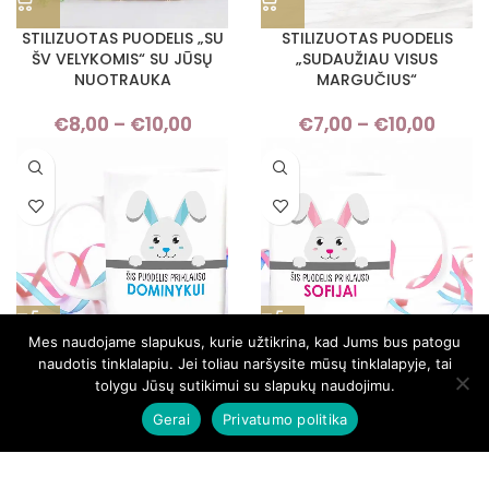
STILIZUOTAS PUODELIS „SU
STILIZUOTAS PUODELIS
ŠV VELYKOMIS“ SU JŪSŲ
„SUDAUŽIAU VISUS
NUOTRAUKA
MARGUČIUS“
€
8,00
–
€
10,00
Price
€
7,00
–
€
10,00
Pric
range:
rang
€8,00
€7,
through
thro
€10,00
€10,
Mes naudojame slapukus, kurie užtikrina, kad Jums bus patogu
STILIZUOTAS PUODELIS
STILIZUOTAS PUODELIS
naudotis tinklalapiu. Jei toliau naršysite mūsų tinklalapyje, tai
BERNIUKUI „PRIKLAUSO“
MERGAITEI „PRIKLAUSO“
tolygu Jūsų sutikimui su slapukų naudojimu.
Gerai
Privatumo politika
€
7,00
–
€
10,00
Price
€
7,00
–
€
10,00
Pric
range:
rang
€7,00
€7,