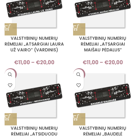
€20,00
VALSTYBINIŲ NUMERIŲ
VALSTYBINIŲ NUMERIŲ
RĖMELIAI „ATSARGIAI LAURA
RĖMELIAI „ATSARGIAI
UŽ VAIRO“ (VARDINIS)
MAIŠAU PĖDALUS“
€
11,00
–
€
20,00
Price
€
11,00
–
€
20,00
Pri
range:
rang
-9%
-9%
€11,00
€11,
through
thro
€20,00
€20,
VALSTYBINIŲ NUMERIŲ
VALSTYBINIŲ NUMERIŲ
RĖMELIAI „ATSIDUODU
RĖMELIAI „BAUDELĖ