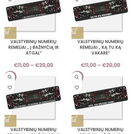
VALSTYBINIŲ NUMERIŲ
VALSTYBINIŲ NUMERIŲ
RĖMELIAI „ Į BAŽNYČIĄ IR
RĖMELIAI „ KĄ TU KĄ
ATGAL“
VAKARE“
€
11,00
–
€
20,00
Price
€
11,00
–
€
20,00
Pri
range:
rang
-9%
-9%
€11,00
€11,
through
thro
€20,00
€20,
VALSTYBINIŲ NUMERIŲ
VALSTYBINIŲ NUMERIŲ