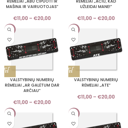
RĖMELIAI „ABU ČIPUOTI IR
RĖMELIAI „AČIŪ, KAD
MAŠINA IR VAIRUOTOJAS“
UŽLEIDAI MANE!“
€
11,00
–
€
20,00
Price
€
11,00
–
€
20,00
Pri
range:
rang
-9%
-9%
€11,00
€11,
through
thro
€20,00
€20,
VALSTYBINIŲ NUMERIŲ
VALSTYBINIŲ NUMERIŲ
RĖMELIAI „AR GALĖTUM DAR
RĖMELIAI „ATE“
ARČIAU“
€
11,00
–
€
20,00
Pri
€
11,00
–
€
20,00
Price
rang
range:
€11,
-9%
-9%
€11,00
thro
through
€20,