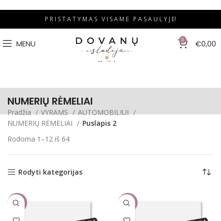
P R I S T A T Y M A S V I S A M E P A S A U L Y J E!
0
MENU
€
0,00
NUMERIŲ RĖMELIAI
Pradžia
VYRAMS
AUTOMOBILIUI
NUMERIŲ RĖMELIAI
Puslapis 2
Rodoma 1–12 iš 64
Rodyti kategorijas
-9%
-9%