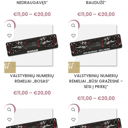
NEDRAUGAVĘS“
BAUDUŽĖ“
€
11,00
–
€
20,00
Price
€
11,00
–
€
20,00
Pri
range:
rang
-9%
-9%
€11,00
€11,
through
thro
€20,00
€20,
VALSTYBINIŲ NUMERIŲ
VALSTYBINIŲ NUMERIŲ
RĖMELIAI „BOSAS“
RĖMELIAI „BŪSI GRAŽESNĖ –
SĖSI Į PRIEKĮ“
€
11,00
–
€
20,00
Price
€
11,00
–
€
20,00
Pri
range:
rang
€11,00
-9%
-9%
€11,
through
thro
€20,00
€20,