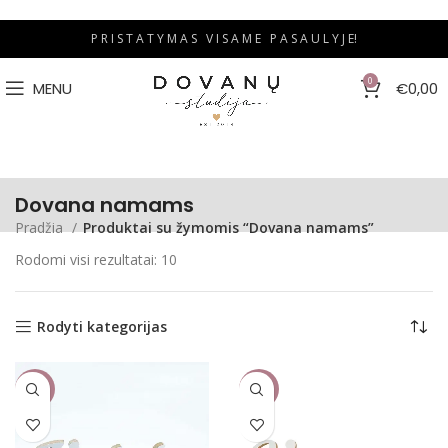
P R I S T A T Y M A S V I S A M E P A S A U L Y J E!
0
MENU
€
0,00
Dovana namams
Pradžia
Produktai su žymomis “Dovana namams”
Rodomi visi rezultatai: 10
Rodyti kategorijas
-27%
-21%