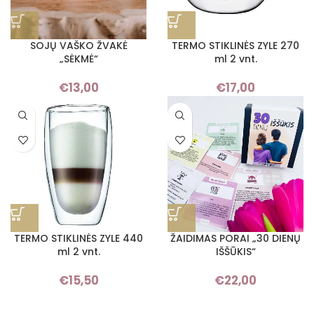
SOJŲ VAŠKO ŽVAKĖ
TERMO STIKLINĖS ZYLE 270
„SĖKMĖ“
ml 2 vnt.
€
13,00
€
17,00
TERMO STIKLINĖS ZYLE 440
ŽAIDIMAS PORAI „30 DIENŲ
ml 2 vnt.
IŠŠŪKIS“
€
15,50
€
22,00