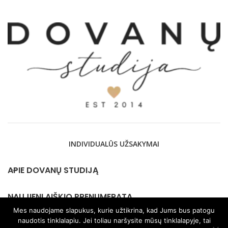
INDIVIDUALŪS UŽSAKYMAI
APIE DOVANŲ STUDIJĄ
NAUJIENLAIŠKIO PRENUMERATA
Mes naudojame slapukus, kurie užtikrina, kad Jums bus patogu
naudotis tinklalapiu. Jei toliau naršysite mūsų tinklalapyje, tai
KONTAKTAI