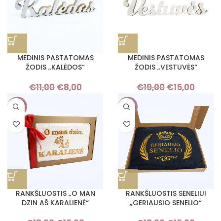
MEDINIS PASTATOMAS
MEDINIS PASTATOMAS
ŽODIS „KALĖDOS“
ŽODIS „VESTUVĖS“
€
11,00
€
8,00
Original
Current
€
19,00
€
15,00
Original
Curre
price was:
price is:
price was:
price i
-17%
-17%
€11,00.
€8,00.
€19,00.
€15,0
RANKŠLUOSTIS „O MAN
RANKŠLUOSTIS SENELIUI
DZIN AŠ KARALIENĖ“
„GERIAUSIO SENELIO“