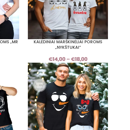
ROMS „MR
KALĖDINIAI MARŠKINĖLIAI POROMS
PASIRINKTI SAVYBES
„NYKŠTUKAI“
Price
€
14,00
–
€
18,00
Price
range:
range:
€14,00
€14,00
through
through
€18,00
€18,00