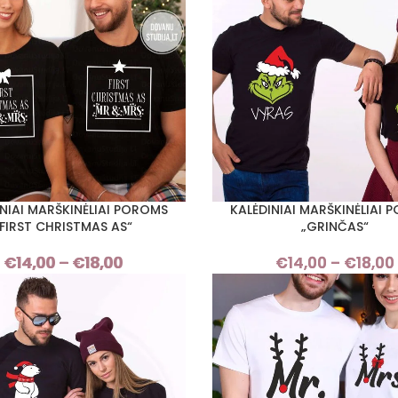
through
€18,00
INIAI MARŠKINĖLIAI POROMS
KALĖDINIAI MARŠKINĖLIAI 
I SAVYBES
PASIRINKTI SAVYBES
„FIRST CHRISTMAS AS“
„GRINČAS“
€
14,00
–
€
18,00
Price
€
14,00
–
€
18,00
range:
€14,00
through
€18,00