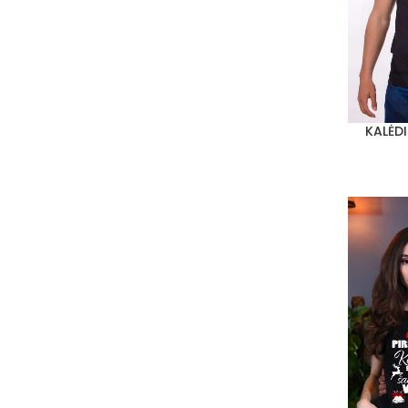
KALĖD
PASIRINKT