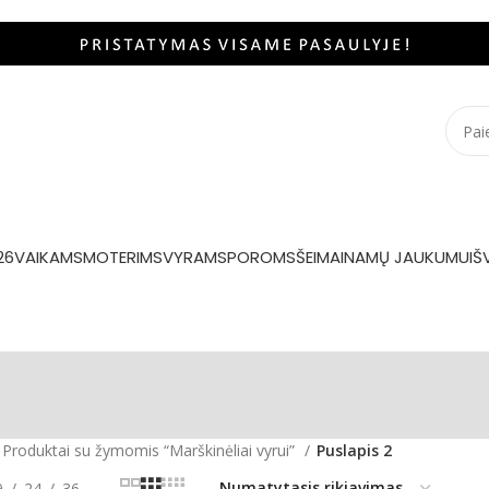
26
VAIKAMS
MOTERIMS
VYRAMS
POROMS
ŠEIMAI
NAMŲ JAUKUMUI
Š
Produktai su žymomis “Marškinėliai vyrui”
Puslapis 2
9
24
36