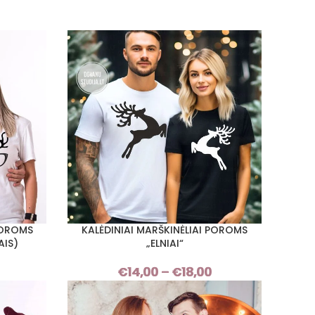
POROMS
KALĖDINIAI MARŠKINĖLIAI POROMS
PASIRINKTI SAVYBES
AIS)
„ELNIAI“
Price
€
14,00
–
€
18,00
Price
range:
range:
€14,00
€14,00