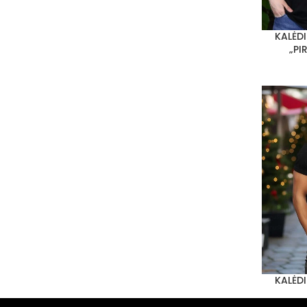
KALĖD
PASIRINKT
„PI
KALĖD
PASIRINKT