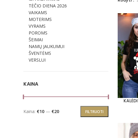
TĖČIO DIENA 2026
VAIKAMS
MOTERIMS
VYRAMS
POROMS
ŠEIMAI
NAMŲ JAUKUMUI
ŠVENTĖMS
VERSLUI
KAINA
KALĖD
PASIRINKT
Min kaina
Maks kaina
Kaina:
€10
—
€20
FILTRUOTI