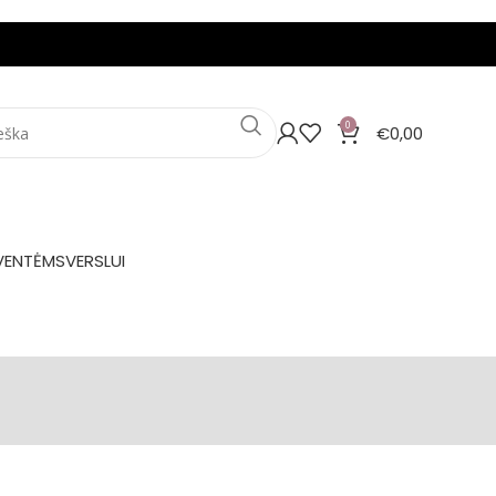
0
€
0,00
VENTĖMS
VERSLUI