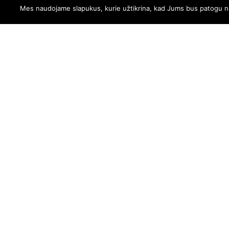
Mes naudojame slapukus, kurie užtikrina, kad Jums bus patogu naud
MAR
PASIRINKT