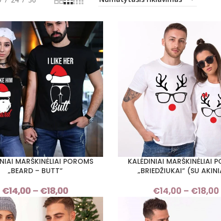
INIAI MARŠKINĖLIAI POROMS
KALĖDINIAI MARŠKINĖLIAI 
I SAVYBES
PASIRINKTI SAVYBES
„BEARD – BUTT“
„BRIEDŽIUKAI“ (SU AKINI
€
14,00
–
€
18,00
Price
€
14,00
–
€
18,00
range:
€14,00