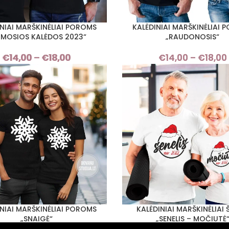
INIAI MARŠKINĖLIAI POROMS
KALĖDINIAI MARŠKINĖLIAI 
I SAVYBES
PASIRINKTI SAVYBES
RMOSIOS KALĖDOS 2023“
„RAUDONOSIS“
€
14,00
–
€
18,00
Price
€
14,00
–
€
18,00
range:
€14,00
through
€18,00
INIAI MARŠKINĖLIAI POROMS
KALĖDINIAI MARŠKINĖLIAI 
I SAVYBES
PASIRINKTI SAVYBES
„SNAIGĖ“
„SENELIS – MOČIUTĖ