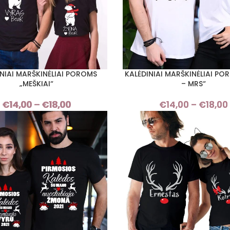
INIAI MARŠKINĖLIAI POROMS
KALĖDINIAI MARŠKINĖLIAI PO
I SAVYBES
PASIRINKTI SAVYBES
„MEŠKIAI“
– MRS“
€
14,00
–
€
18,00
Price
€
14,00
–
€
18,00
range:
€14,00
through
€18,00