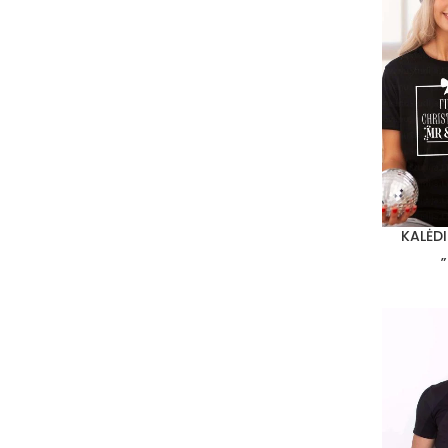
KALĖD
PASIRINKT