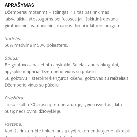
APRAŠYMAS
Džemperiai moterims – stilingas ir šiltas pasirinkimas
laisvalaikiui, atostogoms bei fotosesijai. Išskirtinė dovana
gimtadieniui, vardadieniui, mamos dienai ir kitoms progoms.
Sudėtis:
50% medvilnė ir 50% poliesteris.
Stilius:
Be gobtuvo – pakietinta apykaklė. Su elastanu rankogaliai,
apykaklė ir apačia. Džemperio vidus su pūkeliu.
Su gobtuvu – sterblinė/kengūros kišenė, gobtuvas su raišteliais.
Džemperio vidus su pūkeliu.
Priežiūra:
Tinka skalbti 30 laipsnių temperatūroje; lyginti išvertus į kitą
pusę; nedžiovinti džiovyklėje.
Pastaba:
Kad išsirinktumėte tinkamiausią dydį rekomenduojame atkreipti