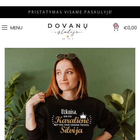
P R I S T A T Y M A S V I S A M E P A S A U L Y J E!
0
MENU
€
0,00