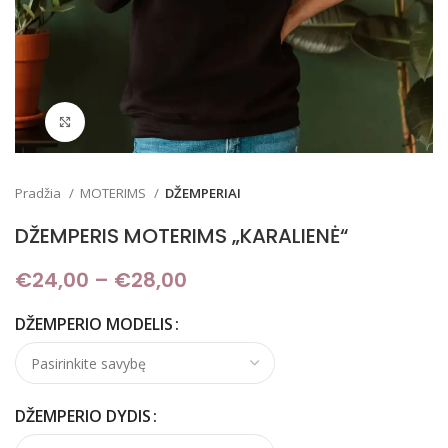
Padidinti
Pradžia
MOTERIMS
DŽEMPERIAI
DŽEMPERIS MOTERIMS „KARALIENĖ“
€
24,00
–
€
28,00
Price range: €24,00
through €28,00
DŽEMPERIO MODELIS
DŽEMPERIO DYDIS