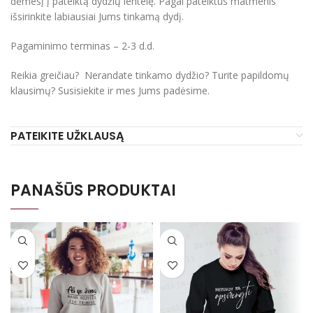
dėmesį į pateiktą dydžių lentelę. Pagal pateiktus matmenis
išsirinkite labiausiai Jums tinkamą dydį.
Pagaminimo terminas – 2-3 d.d.
Reikia greičiau? Nerandate tinkamo dydžio? Turite papildomų
klausimų? Susisiekite ir mes Jums padėsime.
PATEIKITE UŽKLAUSĄ
PANAŠŪS PRODUKTAI