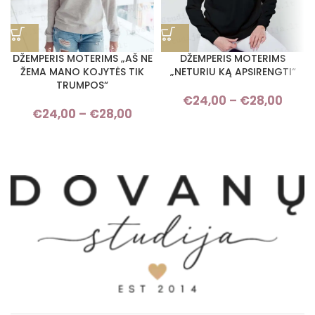
DŽEMPERIS MOTERIMS „AŠ NE
DŽEMPERIS MOTERIMS
ŽEMA MANO KOJYTĖS TIK
„NETURIU KĄ APSIRENGTI“
TRUMPOS“
€
24,00
–
€
28,00
Pri
€
24,00
–
€
28,00
Price range: €24,00 through
rang
€28,00
€24,
thro
€28,