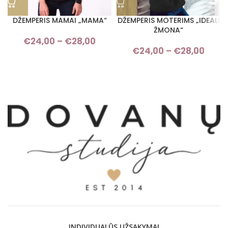
DŽEMPERIS MAMAI „MAMA“
DŽEMPERIS MOTERIMS „IDEALI
ŽMONA“
€
24,00
–
€
28,00
Price range: €24,00 through
€
24,00
–
€
28,00
Pri
€28,00
rang
€24,
thro
€28,
INDIVIDUALŪS UŽSAKYMAI