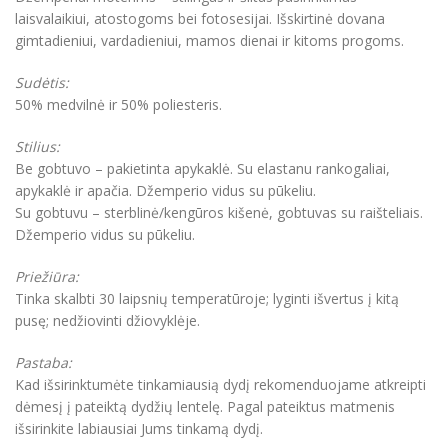
laisvalaikiui, atostogoms bei fotosesijai. Išskirtinė dovana
gimtadieniui, vardadieniui, mamos dienai ir kitoms progoms.
Sudėtis:
50% medvilnė ir 50% poliesteris.
Stilius:
Be gobtuvo – pakietinta apykaklė. Su elastanu rankogaliai,
apykaklė ir apačia. Džemperio vidus su pūkeliu.
Su gobtuvu – sterblinė/kengūros kišenė, gobtuvas su raišteliais.
Džemperio vidus su pūkeliu.
Priežiūra:
Tinka skalbti 30 laipsnių temperatūroje; lyginti išvertus į kitą
pusę; nedžiovinti džiovyklėje.
Pastaba:
Kad išsirinktumėte tinkamiausią dydį rekomenduojame atkreipti
dėmesį į pateiktą dydžių lentelę. Pagal pateiktus matmenis
išsirinkite labiausiai Jums tinkamą dydį.