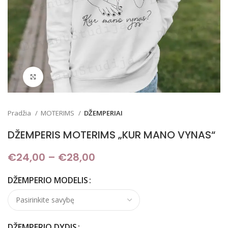
Padidinti
Pradžia
MOTERIMS
DŽEMPERIAI
DŽEMPERIS MOTERIMS „KUR MANO VYNAS“
€
24,00
–
€
28,00
Price range: €24,00
through €28,00
DŽEMPERIO MODELIS
DŽEMPERIO DYDIS