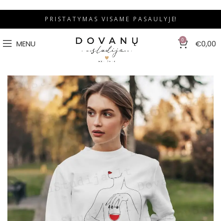
P R I S T A T Y M A S V I S A M E P A S A U L Y J E!
0
MENU
€
0,00