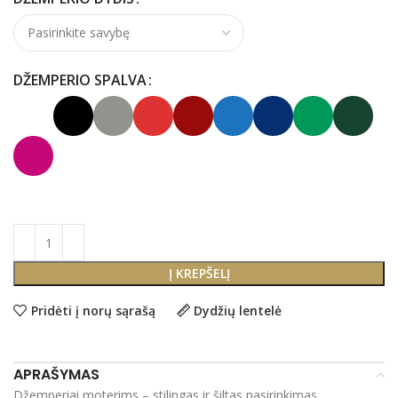
DŽEMPERIO SPALVA
Į KREPŠELĮ
Pridėti į norų sąrašą
Dydžių lentelė
APRAŠYMAS
Džemperiai moterims – stilingas ir šiltas pasirinkimas