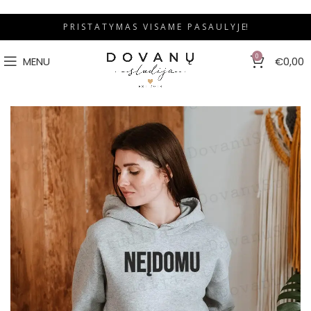
P R I S T A T Y M A S V I S A M E P A S A U L Y J E!
0
MENU
€
0,00