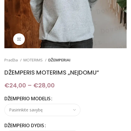
Padidinti
Pradžia
MOTERIMS
DŽEMPERIAI
DŽEMPERIS MOTERIMS „NEĮDOMU“
€
24,00
–
€
28,00
Price range: €24,00
through €28,00
DŽEMPERIO MODELIS
DŽEMPERIO DYDIS