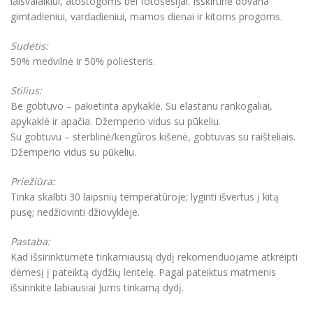
laisvalaikiui, atostogoms bei fotosesijai. Išskirtinė dovana
gimtadieniui, vardadieniui, mamos dienai ir kitoms progoms.
Sudėtis:
50% medvilnė ir 50% poliesteris.
Stilius:
Be gobtuvo – pakietinta apykaklė. Su elastanu rankogaliai,
apykaklė ir apačia. Džemperio vidus su pūkeliu.
Su gobtuvu – sterblinė/kengūros kišenė, gobtuvas su raišteliais.
Džemperio vidus su pūkeliu.
Priežiūra:
Tinka skalbti 30 laipsnių temperatūroje; lyginti išvertus į kitą
pusę; nedžiovinti džiovyklėje.
Pastaba:
Kad išsirinktumėte tinkamiausią dydį rekomenduojame atkreipti
dėmesį į pateiktą dydžių lentelę. Pagal pateiktus matmenis
išsirinkite labiausiai Jums tinkamą dydį.