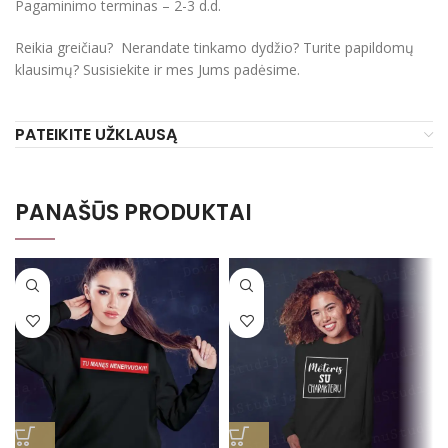
Pagaminimo terminas – 2-3 d.d.
Reikia greičiau? Nerandate tinkamo dydžio? Turite papildomų
klausimų? Susisiekite ir mes Jums padėsime.
PATEIKITE UŽKLAUSĄ
PANAŠŪS PRODUKTAI