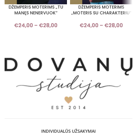
DŽEMPERIS MOTERIMS „TU
DŽEMPERIS MOTERIMS
MANĘS NENERVUOK“
„MOTERIS SU CHARAKTERIU“
€
24,00
–
€
28,00
Price range: €24,00 through
€
24,00
–
€
28,00
Pri
€28,00
rang
€24,
thro
€28,
INDIVIDUALŪS UŽSAKYMAI