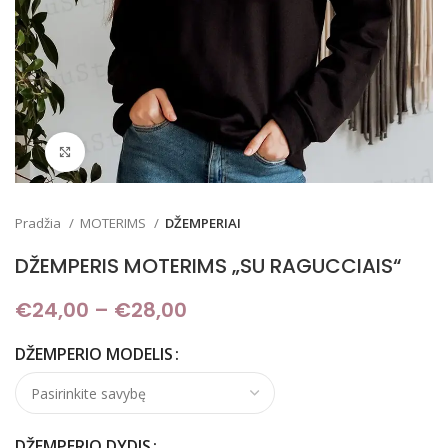
Padidinti
Pradžia
MOTERIMS
DŽEMPERIAI
DŽEMPERIS MOTERIMS „SU RAGUCCIAIS“
€
24,00
–
€
28,00
Price range: €24,00
through €28,00
DŽEMPERIO MODELIS
DŽEMPERIO DYDIS