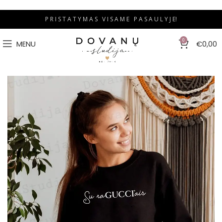
P R I S T A T Y M A S V I S A M E P A S A U L Y J E!
0
MENU
€
0,00