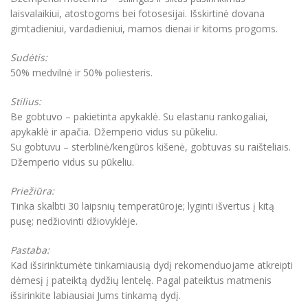
laisvalaikiui, atostogoms bei fotosesijai. Išskirtinė dovana
gimtadieniui, vardadieniui, mamos dienai ir kitoms progoms.
Sudėtis:
50% medvilnė ir 50% poliesteris.
Stilius:
Be gobtuvo – pakietinta apykaklė. Su elastanu rankogaliai,
apykaklė ir apačia. Džemperio vidus su pūkeliu.
Su gobtuvu – sterblinė/kengūros kišenė, gobtuvas su raišteliais.
Džemperio vidus su pūkeliu.
Priežiūra:
Tinka skalbti 30 laipsnių temperatūroje; lyginti išvertus į kitą
pusę; nedžiovinti džiovyklėje.
Pastaba:
Kad išsirinktumėte tinkamiausią dydį rekomenduojame atkreipti
dėmesį į pateiktą dydžių lentelę. Pagal pateiktus matmenis
išsirinkite labiausiai Jums tinkamą dydį.