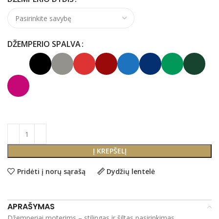
DŽEMPERIO SPALVA
Į KREPŠELĮ
Pridėti į norų sąrašą
Dydžių lentelė
APRAŠYMAS
Džemperiai moterims – stilingas ir šiltas pasirinkimas