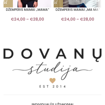
DŽEMPERIS MAMAI „MAMA“
DŽEMPERIS MAMAI „MA MA“
€
24,00
–
€
28,00
Price range: €24,00 through
€
24,00
–
€
28,00
Pri
€28,00
rang
€24,
thro
€28,
INDIVIDUALŪS UŽSAKYMAI