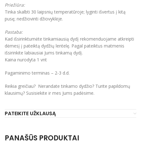
Priežiūra:
Tinka skalbti 30 laipsnių temperatūroje; lyginti išvertus į kitą
pusę; nedžiovinti džiovyklėje.
Pastaba:
Kad išsirinktumėte tinkamiausią dydį rekomenduojame atkreipti
dėmesį į pateiktą dydžių lentelę. Pagal pateiktus matmenis
išsirinkite labiausiai Jums tinkamą dydį.
Kaina nurodyta 1 vnt
Pagaminimo terminas – 2-3 d.d.
Reikia greičiau? Nerandate tinkamo dydžio? Turite papildomų
klausimų? Susisiekite ir mes Jums padėsime.
PATEIKITE UŽKLAUSĄ
PANAŠŪS PRODUKTAI