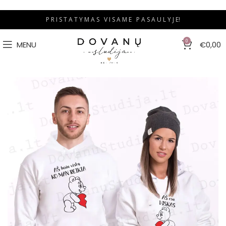
P R I S T A T Y M A S V I S A M E P A S A U L Y J E!
0
MENU
€
0,00