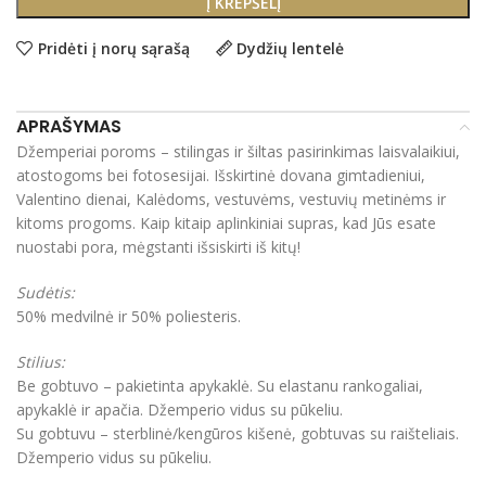
Į KREPŠELĮ
Pridėti į norų sąrašą
Dydžių lentelė
APRAŠYMAS
Džemperiai poroms – stilingas ir šiltas pasirinkimas laisvalaikiui,
atostogoms bei fotosesijai. Išskirtinė dovana gimtadieniui,
Valentino dienai, Kalėdoms, vestuvėms, vestuvių metinėms ir
kitoms progoms. Kaip kitaip aplinkiniai supras, kad Jūs esate
nuostabi pora, mėgstanti išsiskirti iš kitų!
Sudėtis:
50% medvilnė ir 50% poliesteris.
Stilius:
Be gobtuvo – pakietinta apykaklė. Su elastanu rankogaliai,
apykaklė ir apačia. Džemperio vidus su pūkeliu.
Su gobtuvu – sterblinė/kengūros kišenė, gobtuvas su raišteliais.
Džemperio vidus su pūkeliu.