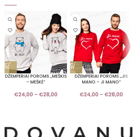
DŽEMPERIAI POROMS „MEŠKIS
DŽEMPERIAI POROMS „JIS
– MEŠKĖ“
MANO – JI MANO“
€
24,00
–
€
28,00
Price range: €24,00 through
€
24,00
–
€
28,00
Pri
€28,00
rang
€24,
thro
€28,