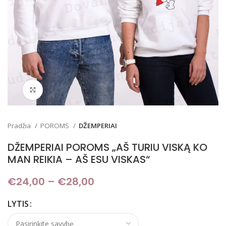
Padidinti
Pradžia
POROMS
DŽEMPERIAI
DŽEMPERIAI POROMS „AŠ TURIU VISKĄ KO
MAN REIKIA – AŠ ESU VISKAS“
€
24,00
–
€
28,00
Price range: €24,00
through €28,00
LYTIS