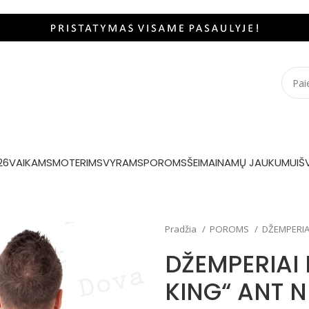
26
VAIKAMS
MOTERIMS
VYRAMS
POROMS
ŠEIMAI
NAMŲ JAUKUMUI
Š
Pradžia
POROMS
DŽEMPERIA
DŽEMPERIAI
KING“ ANT 