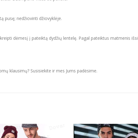
itą pusę; nedžiovinti džiovyklėje.
ipti dėmesį į pateiktą dydžių lentelę. Pagal pateiktus matmenis išsir
domų klausimų? Susisiekite ir mes Jums padėsime.