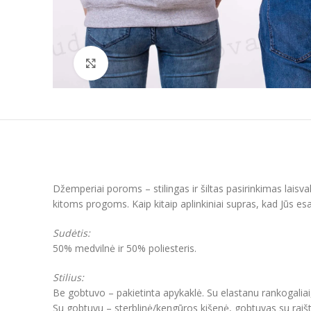
Padidinti
Džemperiai poroms – stilingas ir šiltas pasirinkimas laisv
kitoms progoms. Kaip kitaip aplinkiniai supras, kad Jūs esat
Sudėtis:
50% medvilnė ir 50% poliesteris.
Stilius:
Be gobtuvo – pakietinta apykaklė. Su elastanu rankogaliai
Su gobtuvu – sterblinė/kengūros kišenė, gobtuvas su raišt