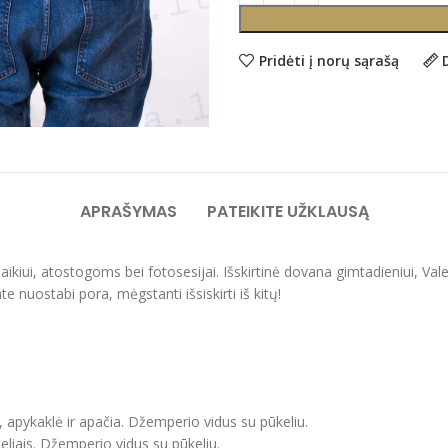
Pridėti į norų sąrašą
APRAŠYMAS
PATEIKITE UŽKLAUSĄ
alaikiui, atostogoms bei fotosesijai. Išskirtinė dovana gimtadieniui, 
e nuostabi pora, mėgstanti išsiskirti iš kitų!
, apykaklė ir apačia. Džemperio vidus su pūkeliu.
eliais. Džemperio vidus su pūkeliu.