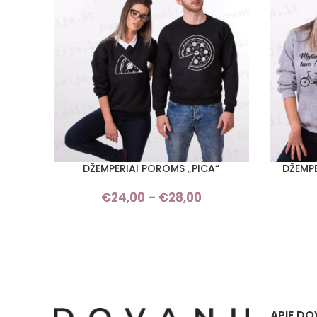
DŽEMPERIAI POROMS „PICA“
DŽEMPE
PASIRINKTI SAVYBES
PASIRINKT
€
24,00
–
€
28,00
Price
range:
€24,00
through
€28,00
APIE DO