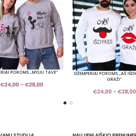
RIAI POROMS „MYLIU TAVE“
I SAVYBES
DŽEMPERIAI POROMS „AŠ IŠDY
PASIRINKTI SAVYBES
GRAŽI“
€
24,00
–
€
28,00
Price
€
24,00
–
€
28,00
range:
€24,00
through
€28,00
VANŲ STUDIJĄ
NAUJIENLAIŠKIO PRENUME