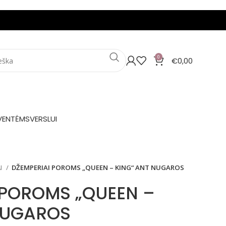
0
€
0,00
VENTĖMS
VERSLUI
I
DŽEMPERIAI POROMS „QUEEN – KING“ ANT NUGAROS
 POROMS „QUEEN –
NUGAROS