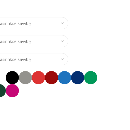
ce range: €24,00 through €28,00