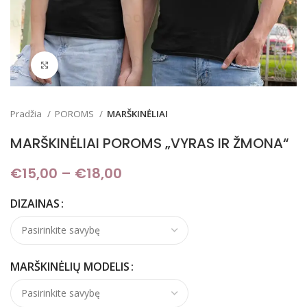
Padidinti
Pradžia
POROMS
MARŠKINĖLIAI
MARŠKINĖLIAI POROMS „VYRAS IR ŽMONA“
€
15,00
–
€
18,00
Price range: €15,00
through €18,00
DIZAINAS
MARŠKINĖLIŲ MODELIS