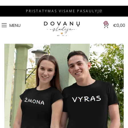
P R I S T A T Y M A S V I S A M E P A S A U L Y J E!
0
MENU
€
0,00