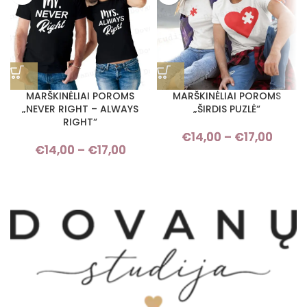
MARŠKINĖLIAI POROMS
MARŠKINĖLIAI POROMS
„NEVER RIGHT – ALWAYS
„ŠIRDIS PUZLĖ“
RIGHT“
€
14,00
–
€
17,00
Pric
€
14,00
–
€
17,00
Price range: €14,00 through
rang
€17,00
€14,
thro
€17,