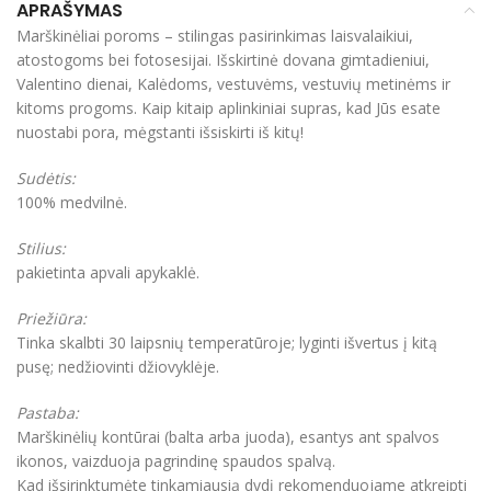
APRAŠYMAS
Marškinėliai poroms – stilingas pasirinkimas laisvalaikiui,
atostogoms bei fotosesijai. Išskirtinė dovana gimtadieniui,
Valentino dienai, Kalėdoms, vestuvėms, vestuvių metinėms ir
kitoms progoms. Kaip kitaip aplinkiniai supras, kad Jūs esate
nuostabi pora, mėgstanti išsiskirti iš kitų!
Sudėtis:
100% medvilnė.
Stilius:
pakietinta apvali apykaklė.
Priežiūra:
Tinka skalbti 30 laipsnių temperatūroje; lyginti išvertus į kitą
pusę; nedžiovinti džiovyklėje.
Pastaba:
Marškinėlių kontūrai (balta arba juoda), esantys ant spalvos
ikonos, vaizduoja pagrindinę spaudos spalvą.
Kad išsirinktumėte tinkamiausią dydį rekomenduojame atkreipti