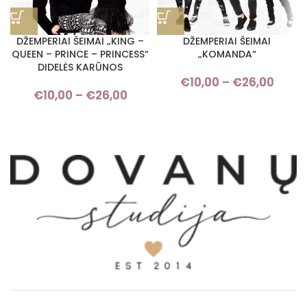
DŽEMPERIAI ŠEIMAI „KING –
DŽEMPERIAI ŠEIMAI
QUEEN – PRINCE – PRINCESS“
„KOMANDA“
DIDELĖS KARŪNOS
€
10,00
–
€
26,00
Pric
€
10,00
–
€
26,00
Price range: €10,00 through
rang
€26,00
€10,
thro
€26,