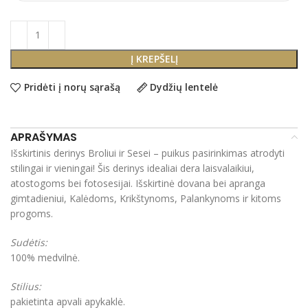
Į KREPŠELĮ
Pridėti į norų sąrašą
Dydžių lentelė
APRAŠYMAS
Išskirtinis derinys Broliui ir Sesei – puikus pasirinkimas atrodyti
stilingai ir vieningai! Šis derinys idealiai dera laisvalaikiui,
atostogoms bei fotosesijai. Išskirtinė dovana bei apranga
gimtadieniui, Kalėdoms, Krikštynoms, Palankynoms ir kitoms
progoms.
Sudėtis:
100% medvilnė.
Stilius:
pakietinta apvali apykaklė.