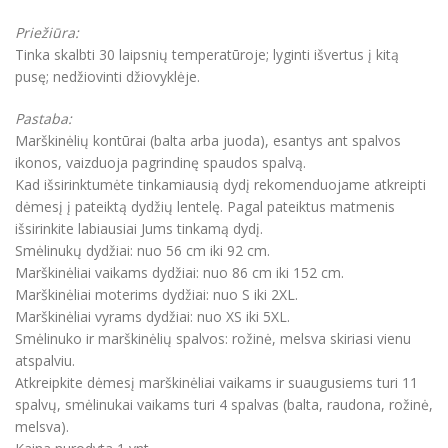
Priežiūra:
Tinka skalbti 30 laipsnių temperatūroje; lyginti išvertus į kitą
pusę; nedžiovinti džiovyklėje.
Pastaba:
Marškinėlių kontūrai (balta arba juoda), esantys ant spalvos
ikonos, vaizduoja pagrindinę spaudos spalvą.
Kad išsirinktumėte tinkamiausią dydį rekomenduojame atkreipti
dėmesį į pateiktą dydžių lentelę. Pagal pateiktus matmenis
išsirinkite labiausiai Jums tinkamą dydį.
Smėlinukų dydžiai: nuo 56 cm iki 92 cm.
Marškinėliai vaikams dydžiai: nuo 86 cm iki 152 cm.
Marškinėliai moterims dydžiai: nuo S iki 2XL.
Marškinėliai vyrams dydžiai: nuo XS iki 5XL.
Smėlinuko ir marškinėlių spalvos: rožinė, melsva skiriasi vienu
atspalviu.
Atkreipkite dėmesį marškinėliai vaikams ir suaugusiems turi 11
spalvų, smėlinukai vaikams turi 4 spalvas (balta, raudona, rožinė,
melsva).