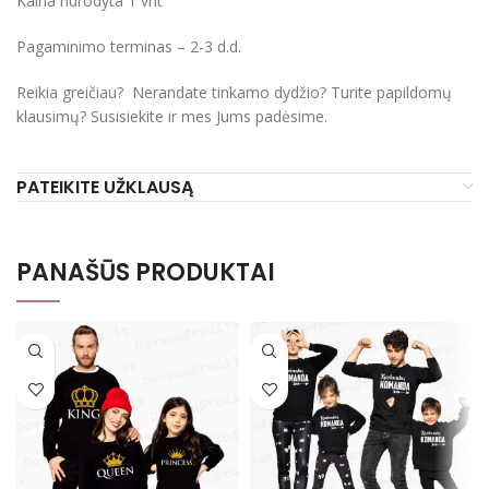
Kaina nurodyta 1 vnt
Pagaminimo terminas – 2-3 d.d.
Reikia greičiau? Nerandate tinkamo dydžio? Turite papildomų
klausimų? Susisiekite ir mes Jums padėsime.
PATEIKITE UŽKLAUSĄ
PANAŠŪS PRODUKTAI