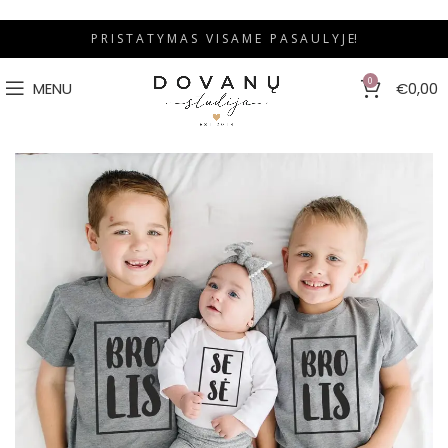
P R I S T A T Y M A S V I S A M E P A S A U L Y J E!
0
MENU
€
0,00