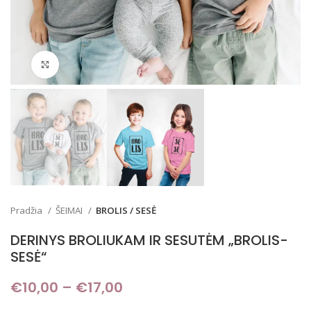
Padidinti
Pradžia
ŠEIMAI
BROLIS / SESĖ
DERINYS BROLIUKAM IR SESUTĖM „BROLIS-
SESĖ“
€
10,00
–
€
17,00
Price range: €10,00
through €17,00