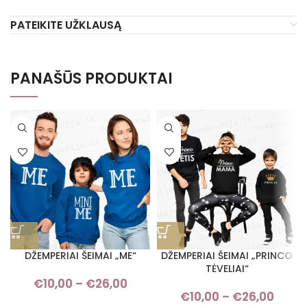
PATEIKITE UŽKLAUSĄ
PANAŠŪS PRODUKTAI
DŽEMPERIAI ŠEIMAI „ME“
DŽEMPERIAI ŠEIMAI „PRINCO
TĖVELIAI“
€
10,00
–
€
26,00
Price range: €10,00 through
€
10,00
–
€
26,00
Pric
€26,00