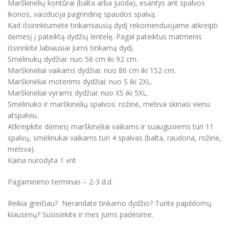
Marškinėlių kontūrai (balta arba juoda), esantys ant spalvos
ikonos, vaizduoja pagrindinę spaudos spalvą.
Kad išsirinktumėte tinkamiausią dydį rekomenduojame atkreipti
dėmesį į pateiktą dydžių lentelę. Pagal pateiktus matmenis
išsirinkite labiausiai Jums tinkamą dydį.
Smėlinukų dydžiai: nuo 56 cm iki 92 cm.
Marškinėliai vaikams dydžiai: nuo 86 cm iki 152 cm.
Marškinėliai moterims dydžiai: nuo S iki 2XL.
Marškinėliai vyrams dydžiai: nuo XS iki 5XL.
Smėlinuko ir marškinėlių spalvos: rožinė, melsva skiriasi vienu
atspalviu.
Atkreipkite dėmesį marškinėliai vaikams ir suaugusiems turi 11
spalvų, smėlinukai vaikams turi 4 spalvas (balta, raudona, rožinė,
melsva).
Kaina nurodyta 1 vnt
Pagaminimo terminas – 2-3 d.d.
Reikia greičiau? Nerandate tinkamo dydžio? Turite papildomų
klausimų? Susisiekite ir mes Jums padėsime.