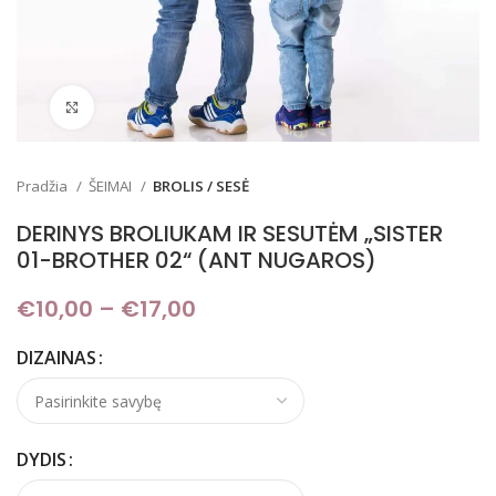
Padidinti
Pradžia
ŠEIMAI
BROLIS / SESĖ
DERINYS BROLIUKAM IR SESUTĖM „SISTER
01-BROTHER 02“ (ANT NUGAROS)
€
10,00
–
€
17,00
Price range: €10,00
through €17,00
DIZAINAS
DYDIS