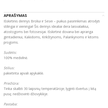
APRAŠYMAS
Išskirtinis derinys Broliui ir Sesei – puikus pasirinkimas atrodyti
stilingai ir vieningai! Šis derinys idealiai dera laisvalaikiui,
atostogoms bei fotosesijai. Išskirtinė dovana bei apranga
gimtadieniui, Kalėdoms, Krikštynoms, Palankynoms ir kitoms
progoms.
Sudėtis:
100% medvilnė.
Stilius:
pakietinta apvali apykaklė.
Priežiūra:
Tinka skalbti 30 laipsnių temperatūroje; lyginti išvertus į kitą
pusę; nedžiovinti džiovyklėje.
Pastaba: