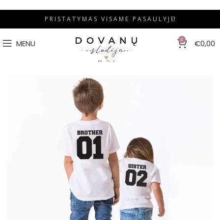
P R I S T A T Y M A S V I S A M E P A S A U L Y J E!
0
MENU
€
0,00