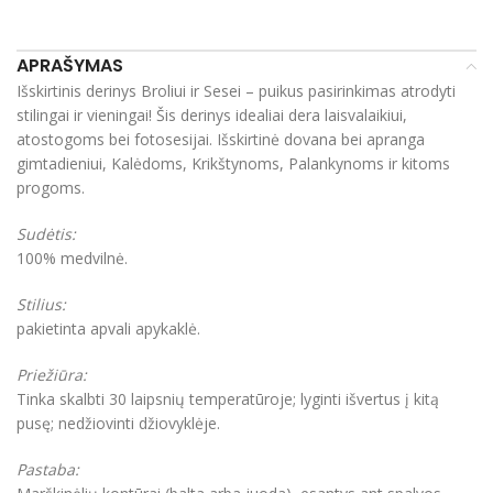
APRAŠYMAS
Išskirtinis derinys Broliui ir Sesei – puikus pasirinkimas atrodyti
stilingai ir vieningai! Šis derinys idealiai dera laisvalaikiui,
atostogoms bei fotosesijai. Išskirtinė dovana bei apranga
gimtadieniui, Kalėdoms, Krikštynoms, Palankynoms ir kitoms
progoms.
Sudėtis:
100% medvilnė.
Stilius:
pakietinta apvali apykaklė.
Priežiūra:
Tinka skalbti 30 laipsnių temperatūroje; lyginti išvertus į kitą
pusę; nedžiovinti džiovyklėje.
Pastaba: