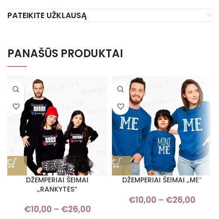
PATEIKITE UŽKLAUSĄ
PANAŠŪS PRODUKTAI
DŽEMPERIAI ŠEIMAI
DŽEMPERIAI ŠEIMAI „ME“
„RANKYTĖS“
€
10,00
–
€
26,00
Pric
€
10,00
–
€
26,00
Price range: €10,00 through
rang