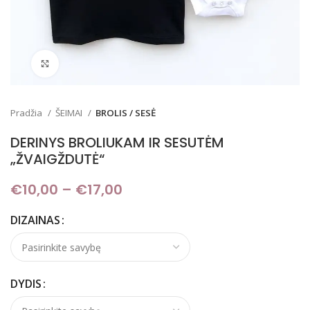
Padidinti
Pradžia
ŠEIMAI
BROLIS / SESĖ
DERINYS BROLIUKAM IR SESUTĖM
„ŽVAIGŽDUTĖ“
€
10,00
–
€
17,00
Price range: €10,00
through €17,00
DIZAINAS
DYDIS