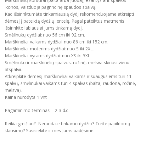
Marškinėlių kontūrai (balta arba juoda), esantys ant spalvos
ikonos, vaizduoja pagrindinę spaudos spalvą.
Kad išsirinktumėte tinkamiausią dydį rekomenduojame atkreipti
dėmesį į pateiktą dydžių lentelę. Pagal pateiktus matmenis
išsirinkite labiausiai Jums tinkamą dydį.
Smėlinukų dydžiai: nuo 56 cm iki 92 cm.
Marškinėliai vaikams dydžiai: nuo 86 cm iki 152 cm.
Marškinėliai moterims dydžiai: nuo S iki 2XL.
Marškinėliai vyrams dydžiai: nuo XS iki 5XL.
Smėlinuko ir marškinėlių spalvos: rožinė, melsva skiriasi vienu
atspalviu.
Atkreipkite dėmesį marškinėliai vaikams ir suaugusiems turi 11
spalvų, smėlinukai vaikams turi 4 spalvas (balta, raudona, rožinė,
melsva).
Kaina nurodyta 1 vnt
Pagaminimo terminas – 2-3 d.d.
Reikia greičiau? Nerandate tinkamo dydžio? Turite papildomų
klausimų? Susisiekite ir mes Jums padėsime.