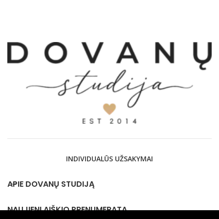
€26,00
€10,
thro
€26,
INDIVIDUALŪS UŽSAKYMAI
APIE DOVANŲ STUDIJĄ
NAUJIENLAIŠKIO PRENUMERATA