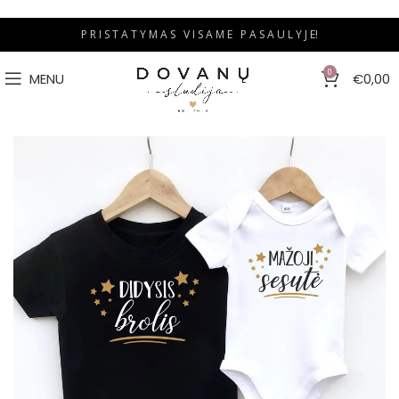
P R I S T A T Y M A S V I S A M E P A S A U L Y J E!
0
MENU
€
0,00