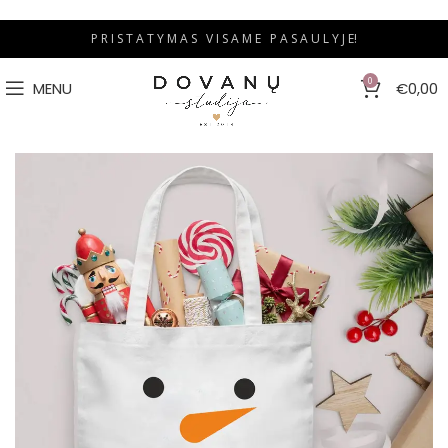
P R I S T A T Y M A S V I S A M E P A S A U L Y J E!
0
MENU
€
0,00