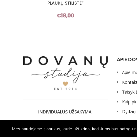
PLAUKŲ STILISTĖ“
€
18,00
APIE DO
Apie m
Kontakt
Taisykl
Kaip pir
Dydžių 
INDIVIDUALŪS UŽSAKYMAI
Mes naudojame slapukus, kurie užtikrina, kad Jums bus patogu naud
2026 © visos teisės saugomos Dovanustudija.lt |
Privatu