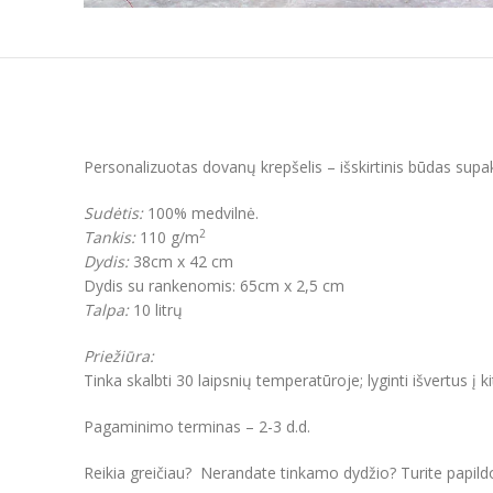
Personalizuotas dovanų krepšelis – išskirtinis būdas supa
Sudėtis:
100% medvilnė.
2
Tankis:
110 g/m
Dydis:
38cm x 42 cm
Dydis su rankenomis:
65cm x 2,5 cm
Talpa:
10 litrų
Priežiūra:
Tinka skalbti 30 laipsnių temperatūroje; lyginti išvertus į k
Pagaminimo terminas – 2-3 d.d.
Reikia greičiau? Nerandate tinkamo dydžio? Turite papil