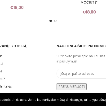
MOČIUTĖ“
€
18,00
€
18,00
VANŲ STUDIJĄ
NAUJIENLAIŠKIO PRENUME
us
Sužinokite pirmi apie naujausias
ir pasiūlymus!
ai
ės
kti?
lentelės
otis tinklalapiu. Jei toliau naršysite mūsų tinklalapyje, tai tolygu Jūs
mo politika