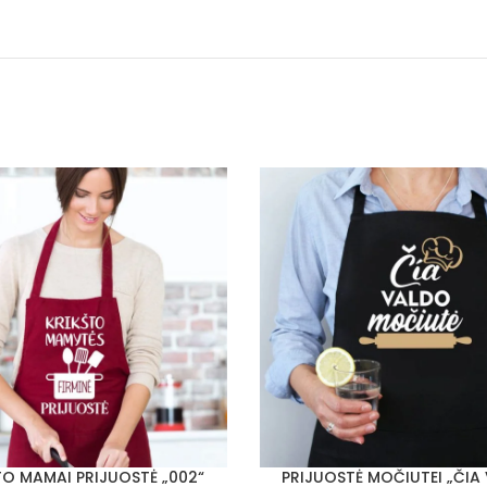
TO MAMAI PRIJUOSTĖ „002“
PRIJUOSTĖ MOČIUTEI „ČIA
I SAVYBES
PASIRINKTI SAVYBES