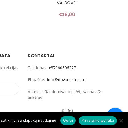
VALDOVĖ“
€
18,00
RATA
KONTAKTAI
 kolekcijas
Telefonas:
+37060806227
El. paštas:
info@dovanustudija.lt
Adresas: Raudondvario pl 99, Kaunas (2
aukštas)
ų sutikimui su slapukų naudojimu.
Gerai
Privatumo politika