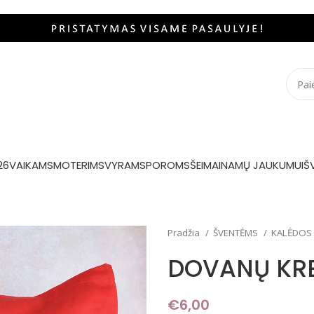
26
VAIKAMS
MOTERIMS
VYRAMS
POROMS
ŠEIMAI
NAMŲ JAUKUMUI
Š
Pradžia
ŠVENTĖMS
KALĖDOS
DOVANŲ KRE
€
6,00