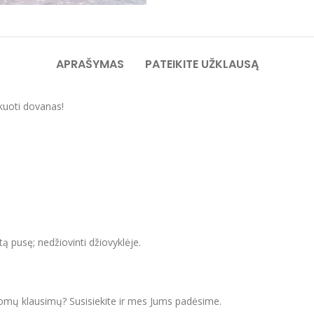
APRAŠYMAS
PATEIKITE UŽKLAUSĄ
kuoti dovanas!
itą pusę; nedžiovinti džiovyklėje.
domų klausimų? Susisiekite ir mes Jums padėsime.