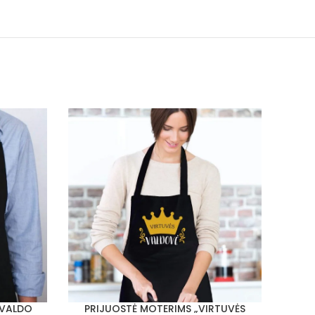
 VALDO
PRIJUOSTĖ MOTERIMS „VIRTUVĖS
PRI
PASIRINKTI SAVYBES
PASIRI