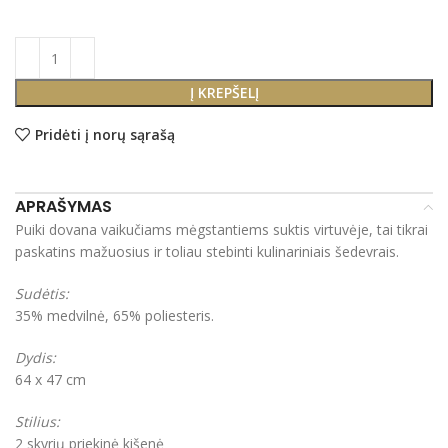
Į KREPŠELĮ
Pridėti į norų sąrašą
APRAŠYMAS
Puiki dovana vaikučiams mėgstantiems suktis virtuvėje, tai tikrai
paskatins mažuosius ir toliau stebinti kulinariniais šedevrais.
Sudėtis:
35% medvilnė, 65% poliesteris.
Dydis:
64 x 47 cm
Stilius:
2 skyrių priekinė kišenė