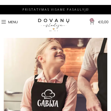
P R I S T A T Y M A S V I S A M E P A S A U L Y J E!
0
MENU
€
0,00