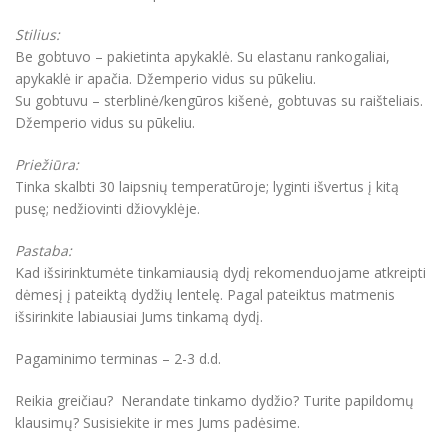
Stilius:
Be gobtuvo – pakietinta apykaklė. Su elastanu rankogaliai,
apykaklė ir apačia. Džemperio vidus su pūkeliu.
Su gobtuvu – sterblinė/kengūros kišenė, gobtuvas su raišteliais.
Džemperio vidus su pūkeliu.
Priežiūra:
Tinka skalbti 30 laipsnių temperatūroje; lyginti išvertus į kitą
pusę; nedžiovinti džiovyklėje.
Pastaba:
Kad išsirinktumėte tinkamiausią dydį rekomenduojame atkreipti
dėmesį į pateiktą dydžių lentelę. Pagal pateiktus matmenis
išsirinkite labiausiai Jums tinkamą dydį.
Pagaminimo terminas – 2-3 d.d.
Reikia greičiau? Nerandate tinkamo dydžio? Turite papildomų
klausimų? Susisiekite ir mes Jums padėsime.