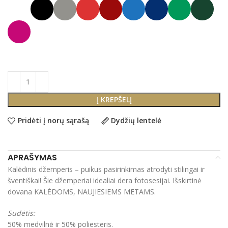
Į KREPŠELĮ
Pridėti į norų sąrašą
Dydžių lentelė
APRAŠYMAS
Kalėdinis džemperis – puikus pasirinkimas atrodyti stilingai ir
šventiškai! Šie džemperiai idealiai dera fotosesijai. Išskirtinė
dovana KALĖDOMS, NAUJIESIEMS METAMS.
Sudėtis:
50% medvilnė ir 50% poliesteris.