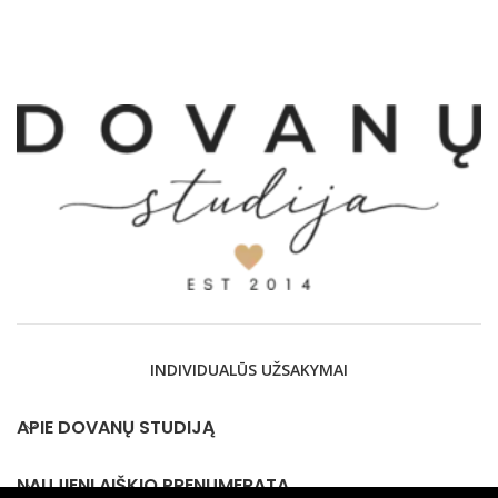
€24,
thro
€28,
INDIVIDUALŪS UŽSAKYMAI
APIE DOVANŲ STUDIJĄ
NAUJIENLAIŠKIO PRENUMERATA