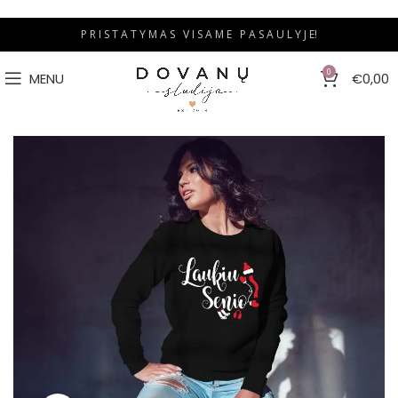
P R I S T A T Y M A S V I S A M E P A S A U L Y J E!
0
MENU
€
0,00