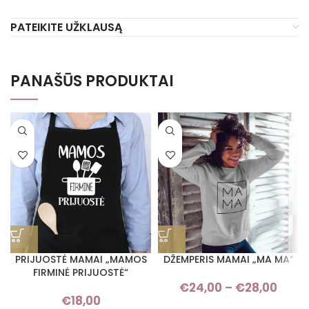
PATEIKITE UŽKLAUSĄ
PANAŠŪS PRODUKTAI
PRIJUOSTĖ MAMAI „MAMOS
DŽEMPERIS MAMAI „MA MA“
FIRMINĖ PRIJUOSTĖ“
€
24,00
–
€
28,00
Pri
€
18,00
rang