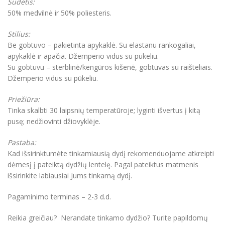
Sudėtis:
50% medvilnė ir 50% poliesteris.
Stilius:
Be gobtuvo – pakietinta apykaklė. Su elastanu rankogaliai,
apykaklė ir apačia. Džemperio vidus su pūkeliu.
Su gobtuvu – sterblinė/kengūros kišenė, gobtuvas su raišteliais.
Džemperio vidus su pūkeliu.
Priežiūra:
Tinka skalbti 30 laipsnių temperatūroje; lyginti išvertus į kitą
pusę; nedžiovinti džiovyklėje.
Pastaba:
Kad išsirinktumėte tinkamiausią dydį rekomenduojame atkreipti
dėmesį į pateiktą dydžių lentelę. Pagal pateiktus matmenis
išsirinkite labiausiai Jums tinkamą dydį.
Pagaminimo terminas – 2-3 d.d.
Reikia greičiau? Nerandate tinkamo dydžio? Turite papildomų