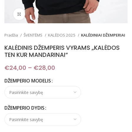
Padidinti
Pradžia
ŠVENTĖMS
KALĖDOS 2025
KALĖDINIAI DŽEMPERIAI
KALĖDINIS DŽEMPERIS VYRAMS „KALĖDOS
TEN KUR MANDARINAI“
€
24,00
–
€
28,00
Price range: €24,00
through €28,00
DŽEMPERIO MODELIS
DŽEMPERIO DYDIS