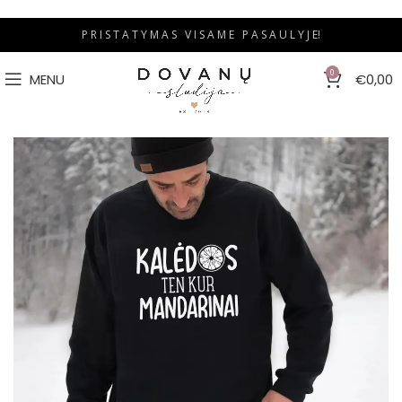
P R I S T A T Y M A S V I S A M E P A S A U L Y J E!
0
MENU
€
0,00