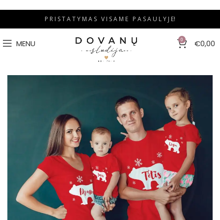
P R I S T A T Y M A S V I S A M E P A S A U L Y J E!
0
MENU
€
0,00