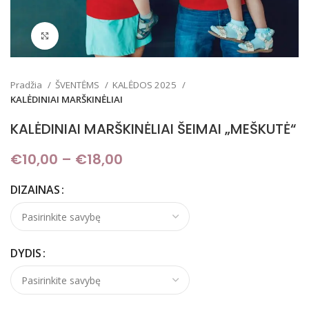
Padidinti
Pradžia
ŠVENTĖMS
KALĖDOS 2025
KALĖDINIAI MARŠKINĖLIAI
KALĖDINIAI MARŠKINĖLIAI ŠEIMAI „MEŠKUTĖ“
€
10,00
–
€
18,00
Price range: €10,00
through €18,00
DIZAINAS
DYDIS