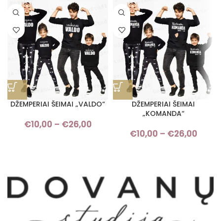
DŽEMPERIAI ŠEIMAI „VALDO“
DŽEMPERIAI ŠEIMAI
„KOMANDA“
€
10,00
–
€
26,00
Price range: €10,00 through
€
10,00
–
€
26,00
Pric
€26,00
rang
€10,
thro
€26,