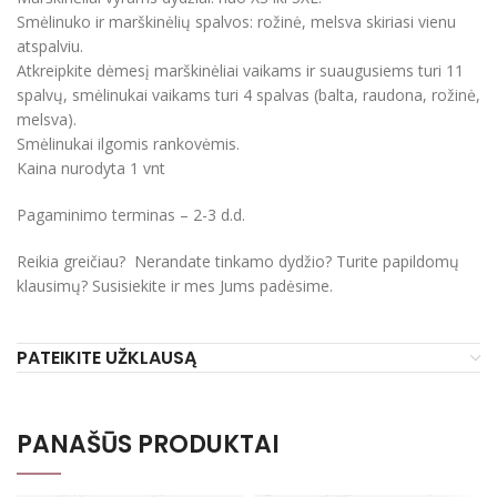
Smėlinuko ir marškinėlių spalvos: rožinė, melsva skiriasi vienu
atspalviu.
Atkreipkite dėmesį marškinėliai vaikams ir suaugusiems turi 11
spalvų, smėlinukai vaikams turi 4 spalvas (balta, raudona, rožinė,
melsva).
Smėlinukai ilgomis rankovėmis.
Kaina nurodyta 1 vnt
Pagaminimo terminas – 2-3 d.d.
Reikia greičiau? Nerandate tinkamo dydžio? Turite papildomų
klausimų? Susisiekite ir mes Jums padėsime.
PATEIKITE UŽKLAUSĄ
PANAŠŪS PRODUKTAI