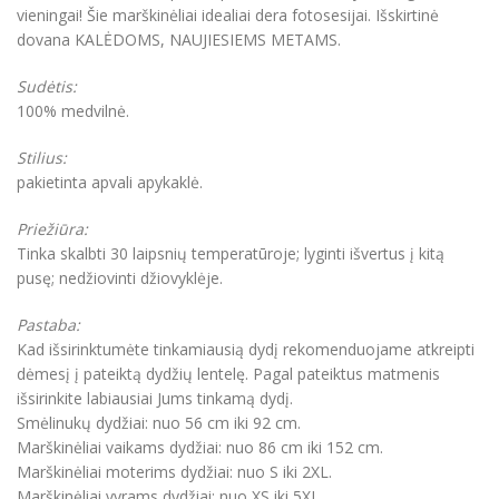
vieningai! Šie marškinėliai idealiai dera fotosesijai. Išskirtinė
dovana KALĖDOMS, NAUJIESIEMS METAMS.
Sudėtis:
100% medvilnė.
Stilius:
pakietinta apvali apykaklė.
Priežiūra:
Tinka skalbti 30 laipsnių temperatūroje; lyginti išvertus į kitą
pusę; nedžiovinti džiovyklėje.
Pastaba:
Kad išsirinktumėte tinkamiausią dydį rekomenduojame atkreipti
dėmesį į pateiktą dydžių lentelę. Pagal pateiktus matmenis
išsirinkite labiausiai Jums tinkamą dydį.
Smėlinukų dydžiai: nuo 56 cm iki 92 cm.
Marškinėliai vaikams dydžiai: nuo 86 cm iki 152 cm.
Marškinėliai moterims dydžiai: nuo S iki 2XL.
Marškinėliai vyrams dydžiai: nuo XS iki 5XL.