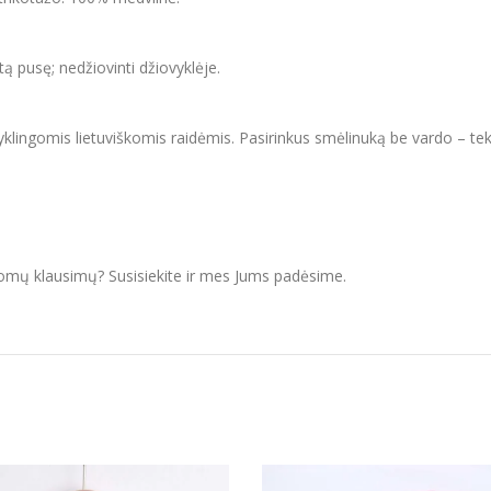
itą pusę; nedžiovinti džiovyklėje.
syklingomis lietuviškomis raidėmis. Pasirinkus smėlinuką be vardo – t
domų klausimų? Susisiekite ir mes Jums padėsime.