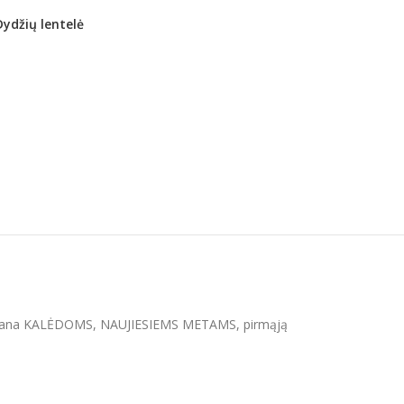
Dydžių lentelė
rtinė dovana KALĖDOMS, NAUJIESIEMS METAMS, pirmąją