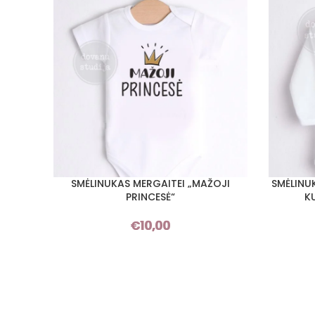
SMĖLINUKAS MERGAITEI „MAŽOJI
SMĖLINU
PASIRINKTI SAVYBES
PASIRINKT
PRINCESĖ“
K
€
10,00