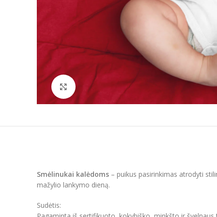
Padidinti
Smėlinukai kalėdoms
– puikus pasirinkimas atrodyti sti
mažylio lankymo dieną.
Sudėtis:
Pagaminta iš sertifikuoto, kokybiško, minkšto ir švelnaus