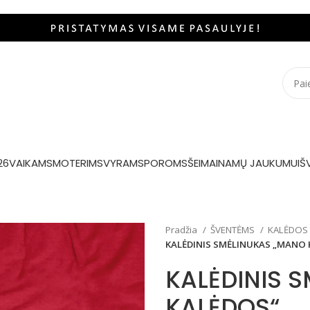
26
VAIKAMS
MOTERIMS
VYRAMS
POROMS
ŠEIMAI
NAMŲ JAUKUMUI
Š
Pradžia
ŠVENTĖMS
KALĖDOS
KALĖDINIS SMĖLINUKAS „MANO 
KALĖDINIS 
KALĖDOS“