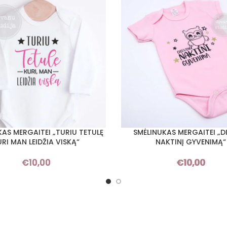
KAS MERGAITEI „TURIU TETULĘ
SMĖLINUKAS MERGAITEI „D
I SAVYBES
PASIRINKTI SAVYBES
URI MAN LEIDŽIA VISKĄ“
NAKTINĮ GYVENIMĄ“
€
10,00
€
10,00