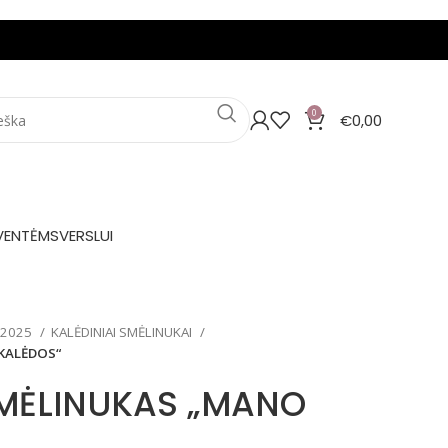
0
€
0,00
VENTĖMS
VERSLUI
 2025
KALĖDINIAI SMĖLINUKAI
KALĖDOS“
SMĖLINUKAS „MANO