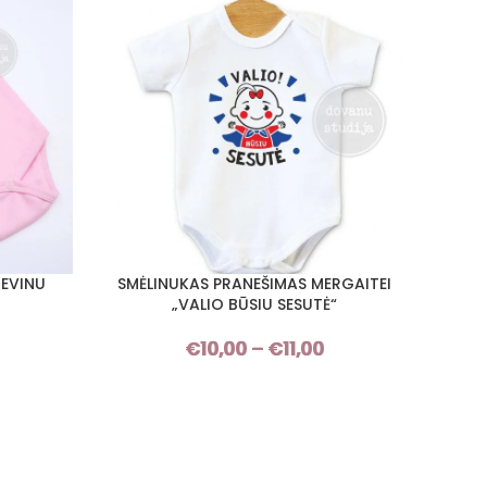
IEVINU
SMĖLINUKAS PRANEŠIMAS MERGAITEI
S
PASIRINKTI SAVYBES
PASIRI
„VALIO BŪSIU SESUTĖ“
€
10,00
–
€
11,00
Price
range:
€10,00
through
€11,00