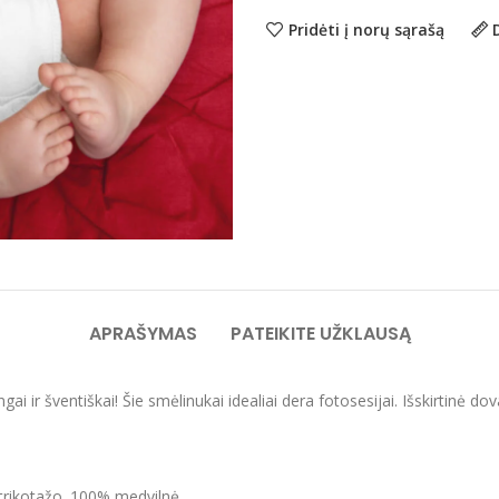
Pridėti į norų sąrašą
APRAŠYMAS
PATEIKITE UŽKLAUSĄ
lingai ir šventiškai! Šie smėlinukai idealiai dera fotosesijai. Išski
 trikotažo. 100% medvilnė.