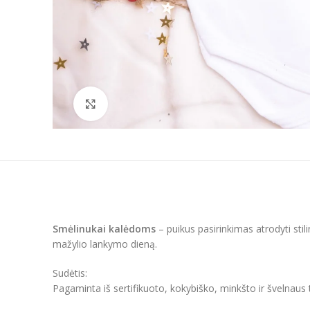
Padidinti
Smėlinukai kalėdoms
– puikus pasirinkimas atrodyti sti
mažylio lankymo dieną.
Sudėtis:
Pagaminta iš sertifikuoto, kokybiško, minkšto ir švelnaus