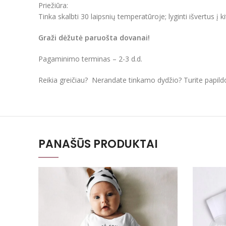
Priežiūra:
Tinka skalbti 30 laipsnių temperatūroje; lyginti išvertus į k
Graži dėžutė paruošta dovanai!
Pagaminimo terminas – 2-3 d.d.
Reikia greičiau? Nerandate tinkamo dydžio? Turite papil
PANAŠŪS PRODUKTAI