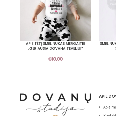
APIE TĖTĮ SMĖLINUKAS MERGAITEI
SMĖLINU
PASIRINKTI SAVYBES
PASIRINKT
„GERIAUSIA DOVANA TĖVELIUI“
€
10,00
APIE DO
Apie m
Kontakt