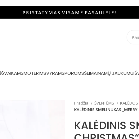
26
VAIKAMS
MOTERIMS
VYRAMS
POROMS
ŠEIMAI
NAMŲ JAUKUMUI
Š
Pradžia
ŠVENTĖMS
KALĖDOS
KALĖDINIS SMĖLINUKAS „MERRY
KALĖDINIS 
CHRISTMAS“