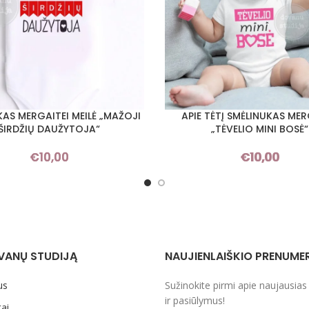
KAS MERGAITEI MEILĖ „MAŽOJI
APIE TĖTĮ SMĖLINUKAS MER
I SAVYBES
PASIRINKTI SAVYBES
ŠIRDŽIŲ DAUŽYTOJA“
„TĖVELIO MINI BOSĖ“
€
10,00
€
10,00
VANŲ STUDIJĄ
NAUJIENLAIŠKIO PRENUME
us
Sužinokite pirmi apie naujausias
ir pasiūlymus!
ai