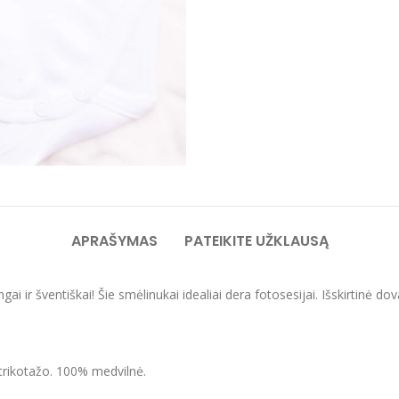
APRAŠYMAS
PATEIKITE UŽKLAUSĄ
lingai ir šventiškai! Šie smėlinukai idealiai dera fotosesijai. Išski
 trikotažo. 100% medvilnė.