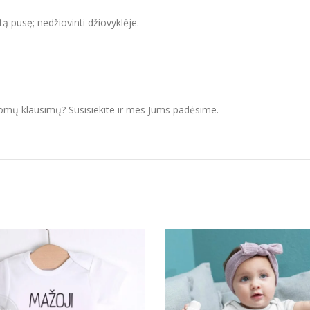
itą pusę; nedžiovinti džiovyklėje.
domų klausimų? Susisiekite ir mes Jums padėsime.