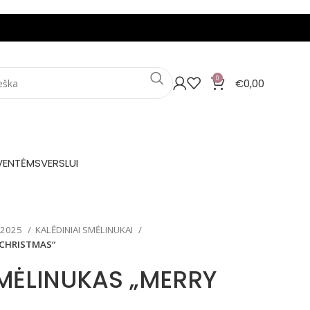
0
€
0,00
VENTĖMS
VERSLUI
 2025
KALĖDINIAI SMĖLINUKAI
 CHRISTMAS“
SMĖLINUKAS „MERRY