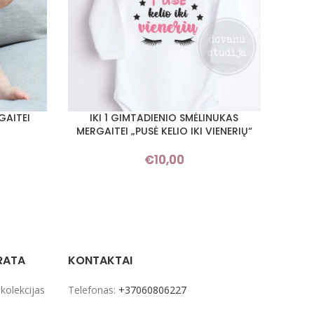
GAITEI
IKI 1 GIMTADIENIO SMĖLINUKAS
SMĖ
PASIRINKTI SAVYBES
PASIRI
MERGAITEI „PUSĖ KELIO IKI VIENERIŲ“
€
10,00
RATA
KONTAKTAI
 kolekcijas
Telefonas:
+37060806227