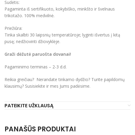
Sudėtis:
Pagaminta iš sertifikuoto, kokybiško, minkšto ir švelnaus
trikotažo. 100% medvilnė.
Priežiūra:
Tinka skalbti 30 laipsnių temperatūroje; lyginti išvertus į kitą
pusę; nedžiovinti džiovyklėje.
Graži dėžutė paruošta dovanai!
Pagaminimo terminas – 2-3 d.d.
Reikia greičiau? Nerandate tinkamo dydžio? Turite papildomų
klausimų? Susisiekite ir mes Jums padėsime.
PATEIKITE UŽKLAUSĄ
PANAŠŪS PRODUKTAI