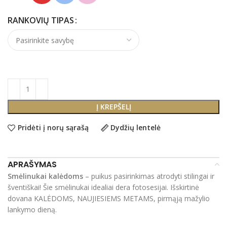
RANKOVIŲ TIPAS
Į KREPŠELĮ
Pridėti į norų sąrašą
Dydžių lentelė
APRAŠYMAS
Smėlinukai kalėdoms
– puikus pasirinkimas atrodyti stilingai ir
šventiškai! Šie smėlinukai idealiai dera fotosesijai. Išskirtinė
dovana KALĖDOMS, NAUJIESIEMS METAMS, pirmąją mažylio
lankymo dieną.