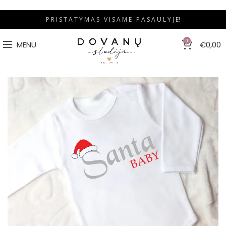
P R I S T A T Y M A S V I S A M E P A S A U L Y J E!
0
MENU
€
0,00