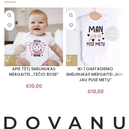
APIE TĖTĮ SMĖLINUKAS
IKI 1 GIMTADIENIO
MERGAITEI „TĖČIO BOSĖ“
SMĖLINUKAS MERGAITEI „MAN
JAU PUSĖ METŲ“
€
10,00
€
10,00