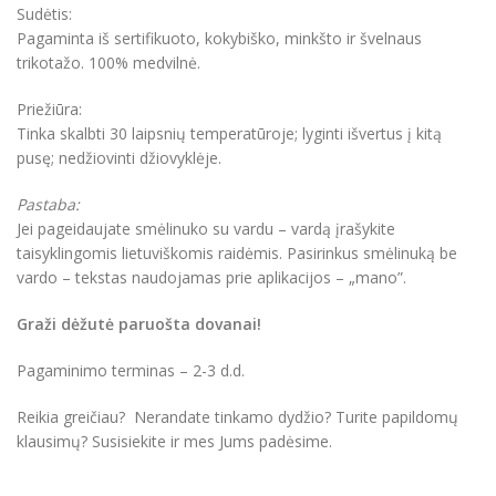
Sudėtis:
Pagaminta iš sertifikuoto, kokybiško, minkšto ir švelnaus
trikotažo. 100% medvilnė.
Priežiūra:
Tinka skalbti 30 laipsnių temperatūroje; lyginti išvertus į kitą
pusę; nedžiovinti džiovyklėje.
Pastaba:
Jei pageidaujate smėlinuko su vardu – vardą įrašykite
taisyklingomis lietuviškomis raidėmis. Pasirinkus smėlinuką be
vardo – tekstas naudojamas prie aplikacijos – „mano”.
Graži dėžutė paruošta dovanai!
Pagaminimo terminas – 2-3 d.d.
Reikia greičiau? Nerandate tinkamo dydžio? Turite papildomų
klausimų? Susisiekite ir mes Jums padėsime.