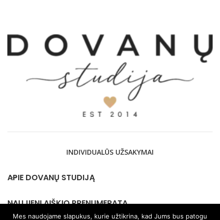
INDIVIDUALŪS UŽSAKYMAI
APIE DOVANŲ STUDIJĄ
NAUJIENLAIŠKIO PRENUMERATA
Mes naudojame slapukus, kurie užtikrina, kad Jums bus patogu