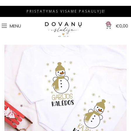
P R I S T A T Y M A S V I S A M E P A S A U L Y J E!
0
MENU
€
0,00