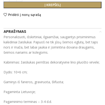
Į KREPŠELĮ
Pridėti į norų sąrašą
APRAŠYMAS
Personalizuoti, išskirtiniai, ilgaamžiai, saugantys prisiminimus
kalėdiniai žaisliukai. Papuoš ne tik jūsų šeimos eglutę, bet taps
nors ir maža, bet labai jaukia ir įsimintina dovana draugams,
šeimos nariams ar kolegoms.
Kabinimas: žaisliukas perrištas dekoratyvine lino pluošto virvele;
Dydis: 10×6 cm;
Gaminys iš faneros, graviruota, šlifuota;
Pagaminta Lietuvoje;
Pagaminimo terminas – 3-4 d.d.