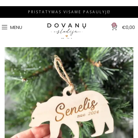
P R I S T A T Y M A S V I S A M E P A S A U L Y J E!
0
MENU
€
0,00