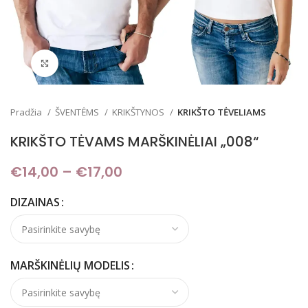
Padidinti
Pradžia
ŠVENTĖMS
KRIKŠTYNOS
KRIKŠTO TĖVELIAMS
KRIKŠTO TĖVAMS MARŠKINĖLIAI „008“
€
14,00
–
€
17,00
Price range: €14,00
through €17,00
DIZAINAS
MARŠKINĖLIŲ MODELIS