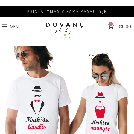
P R I S T A T Y M A S V I S A M E P A S A U L Y J E!
0
MENU
€
0,00