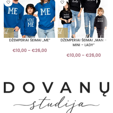
DŽEMPERIAI ŠEIMAI „ME“
DŽEMPERIAI ŠEIMAI „MAN –
MINI – LADY“
€
10,00
–
€
26,00
Price range: €10,00 through
€
10,00
–
€
26,00
Pric
€26,00
rang
€10,
thro
€26,