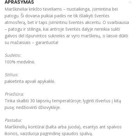
APRAŠYMAS
Marškinėliai krikšto tėveliams – nuotaikinga, įsimintina bei
patogu. Ši dovana puikiai padės ne tik išlaikyti šventės
atmosferą, bet ir taps įsimintinu šventės akcentu. O svarbiausia
– patogu ir stilinga, kai antroje šventės dalyje nereikia sukti
galvos dėl išpurvintos suknelės ar vyro marškinių, o laisvė dūkti
su mažaisiais – garantuota!
Sudėtis:
100% medvilnė.
Stilius:
pakietinta apvali apykaklė.
Priežiūra:
Tinka skalbti 30 laipsnių temperatūroje; lyginti išvertus į kitą
pusę; nedžiovinti džiovyklėje.
Pastaba:
Marškinėlių kontūrai (balta arba juoda), esantys ant spalvos
ikonos, vaizduoja pagrindinę spaudos spalvą.