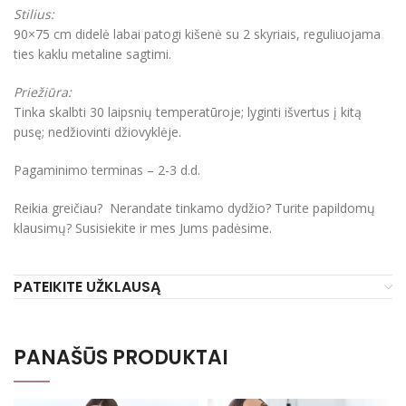
Stilius:
90×75 cm didelė labai patogi kišenė su 2 skyriais, reguliuojama
ties kaklu metaline sagtimi.
Priežiūra:
Tinka skalbti 30 laipsnių temperatūroje; lyginti išvertus į kitą
pusę; nedžiovinti džiovyklėje.
Pagaminimo terminas – 2-3 d.d.
Reikia greičiau? Nerandate tinkamo dydžio? Turite papildomų
klausimų? Susisiekite ir mes Jums padėsime.
PATEIKITE UŽKLAUSĄ
PANAŠŪS PRODUKTAI