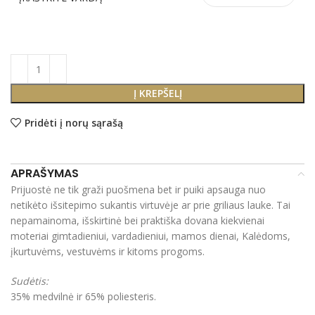
Į KREPŠELĮ
Pridėti į norų sąrašą
APRAŠYMAS
Prijuostė ne tik graži puošmena bet ir puiki apsauga nuo
netikėto išsitepimo sukantis virtuvėje ar prie griliaus lauke. Tai
nepamainoma, išskirtinė bei praktiška dovana kiekvienai
moteriai gimtadieniui, vardadieniui, mamos dienai, Kalėdoms,
įkurtuvėms, vestuvėms ir kitoms progoms.
Sudėtis:
35% medvilnė ir 65% poliesteris.