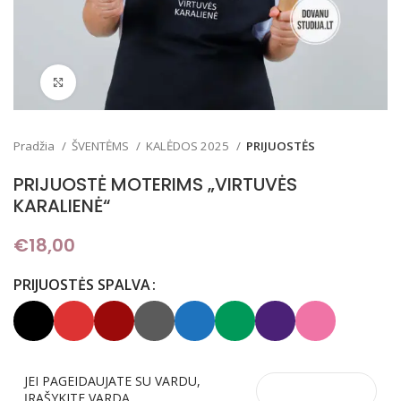
Padidinti
Pradžia
ŠVENTĖMS
KALĖDOS 2025
PRIJUOSTĖS
PRIJUOSTĖ MOTERIMS „VIRTUVĖS
KARALIENĖ“
€
18,00
PRIJUOSTĖS SPALVA
JEI PAGEIDAUJATE SU VARDU,
ĮRAŠYKITE VARDĄ