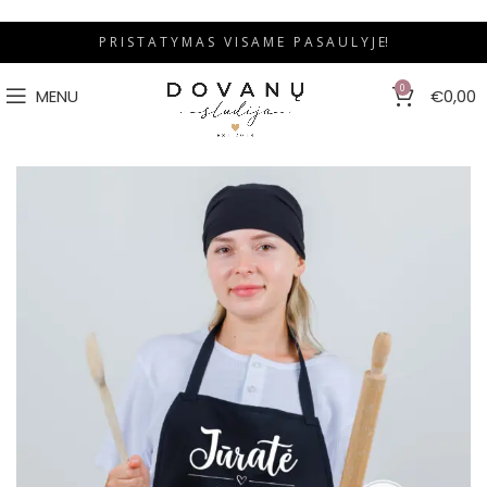
P R I S T A T Y M A S V I S A M E P A S A U L Y J E!
0
MENU
€
0,00