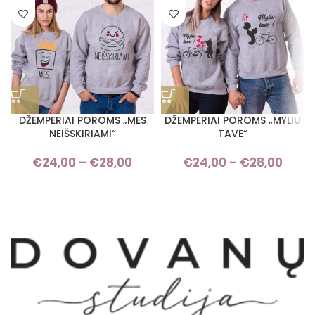
DŽEMPERIAI POROMS „MES
DŽEMPERIAI POROMS „MYLIU
NEIŠSKIRIAMI“
TAVE“
€
24,00
–
€
28,00
Price range: €24,00 through
€
24,00
–
€
28,00
Pri
€28,00
rang
€24,
thro
€28,