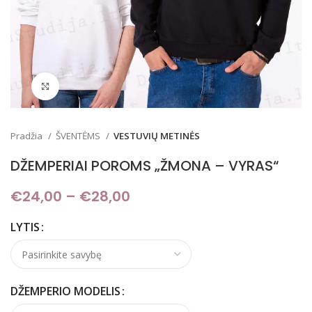
Padidinti
Pradžia
ŠVENTĖMS
VESTUVIŲ METINĖS
DŽEMPERIAI POROMS „ŽMONA – VYRAS“
€
24,00
–
€
28,00
Price range: €24,00
through €28,00
LYTIS
DŽEMPERIO MODELIS