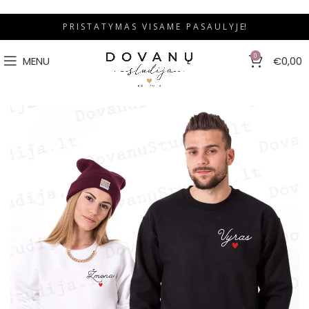
P R I S T A T Y M A S V I S A M E P A S A U L Y J E!
0
MENU
€
0,00