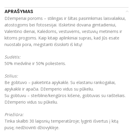
APRAŠYMAS
Džemperiai poroms – stilingas ir šiltas pasirinkimas laisvalaikiui,
atostogoms bei fotosesijai. Išskirtinė dovana gimtadieniui,
Valentino dienai, Kalėdoms, vestuvėms, vestuvių metinėms ir
kitoms progoms. Kaip kitaip aplinkiniai supras, kad Jūs esate
nuostabi pora, mėgstanti išsiskirti iš kitų!
Sudėtis:
50% medvilnė ir 50% poliesteris.
Stilius:
Be gobtuvo – pakietinta apykaklė. Su elastanu rankogaliai,
apykaklė ir apačia. Džemperio vidus su pūkeliu.
Su gobtuvu – sterblinė/kengūros kišenė, gobtuvas su raišteliais.
Džemperio vidus su pūkeliu.
Priežiūra:
Tinka skalbti 30 laipsnių temperatūroje; lyginti išvertus į kitą
pusę; nedžiovinti džiovyklėje.