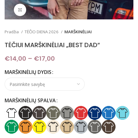
Padidinti
Pradžia
TĖČIO DIENA 2026
MARŠKINĖLIAI
TĖČIUI MARŠKINĖLIAI „BEST DAD“
€
14,00
–
€
17,00
Price range: €14,00
through €17,00
MARŠKINĖLIŲ DYDIS
MARŠKINĖLIŲ SPALVA