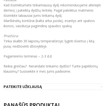
Kad išsirinktumėte tinkamiausią dydį rekomenduojame atkreipti
dėmesį į pateiktą dydžių lentelę. Pagal pateiktus matmenis
išsirinkite labiausiai Jums tinkamą dydį;
Marškinėlių kontūrai (balta arba juoda), esantys ant spalvos
ikonos, vaizduoja pagrindinę spaudos spalvą.
Priežiūra:
Tinka skalbti 30 laipsnių temperatūroje; lyginti išvertus į kitą
pusę; nedžiovinti džiovyklėje.
Pagaminimo terminas – 2-3 d.d.
Reikia greičiau? Nerandate tinkamo dydžio? Turite papildomų
klausimų? Susisiekite ir mes Jums padėsime.
PATEIKITE UŽKLAUSĄ
PANAŠŪS PRODUKTAI