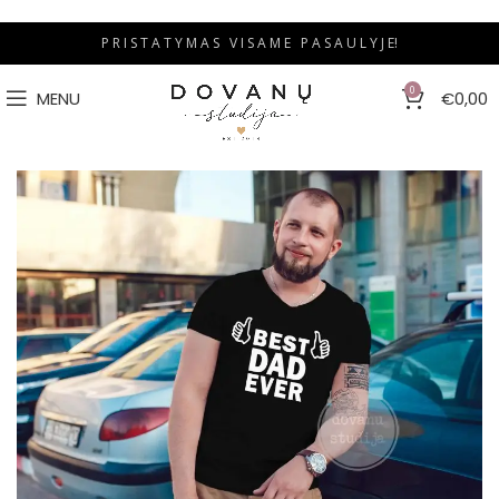
P R I S T A T Y M A S V I S A M E P A S A U L Y J E!
0
MENU
€
0,00