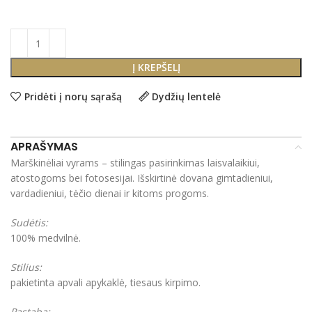
Į KREPŠELĮ
Pridėti į norų sąrašą
Dydžių lentelė
APRAŠYMAS
Marškinėliai vyrams – stilingas pasirinkimas laisvalaikiui,
atostogoms bei fotosesijai. Išskirtinė dovana gimtadieniui,
vardadieniui, tėčio dienai ir kitoms progoms.
Sudėtis:
100% medvilnė.
Stilius:
pakietinta apvali apykaklė, tiesaus kirpimo.
Pastaba: