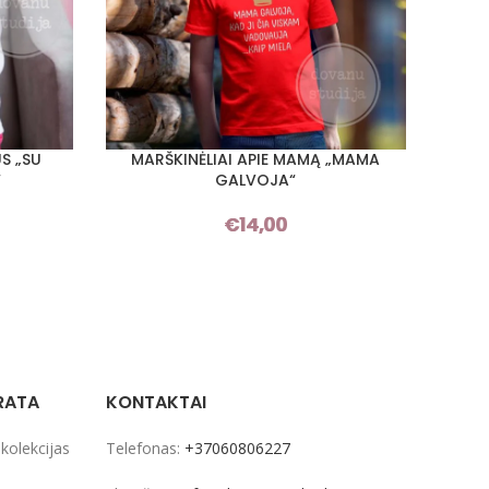
US „SU
MARŠKINĖLIAI APIE MAMĄ „MAMA
MARŠK
PASIRINKTI SAVYBES
PASIRI
“
GALVOJA“
Š
€
14,00
RATA
KONTAKTAI
 kolekcijas
Telefonas:
+37060806227