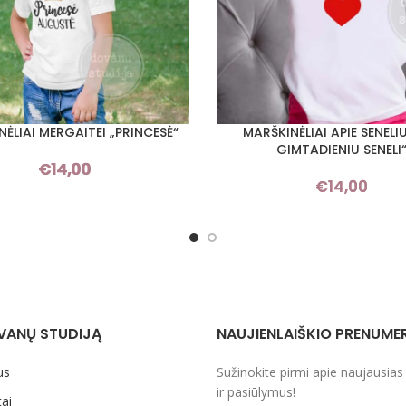
ĖLIAI MERGAITEI „PRINCESĖ“
MARŠKINĖLIAI APIE SENELI
I SAVYBES
PASIRINKTI SAVYBES
GIMTADIENIU SENELI
€
14,00
€
14,00
VANŲ STUDIJĄ
NAUJIENLAIŠKIO PRENUME
us
Sužinokite pirmi apie naujausias
ir pasiūlymus!
ai