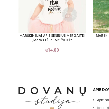
MARŠKINĖLIAI APIE SENELIUS MERGAITEI
MARŠKIN
PASIRINKTI SAVYBES
PASIRINKT
„MANO FĖJA-MOČIUTĖ“
€
14,00
APIE DO
Apie m
Kontakt