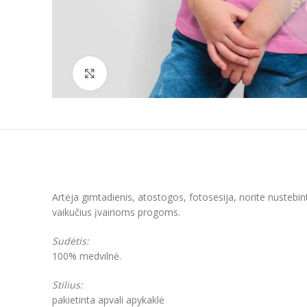
Padidinti
Artėja gimtadienis, atostogos, fotosesija, norite nustebin
vaikučius įvairioms progoms.
Sudėtis:
100% medvilnė.
Stilius:
pakietinta apvali apykaklė