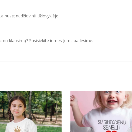
itą pusę; nedžiovinti džiovyklėje.
domų klausimų? Susisiekite ir mes Jums padėsime.