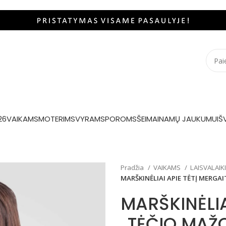
26
VAIKAMS
MOTERIMS
VYRAMS
POROMS
ŠEIMAI
NAMŲ JAUKUMUI
Š
Pradžia
VAIKAMS
LAISVALAIK
MARŠKINĖLIAI APIE TĖTĮ MERGAI
MARŠKINĖLIA
„TĖČIO MAŽ