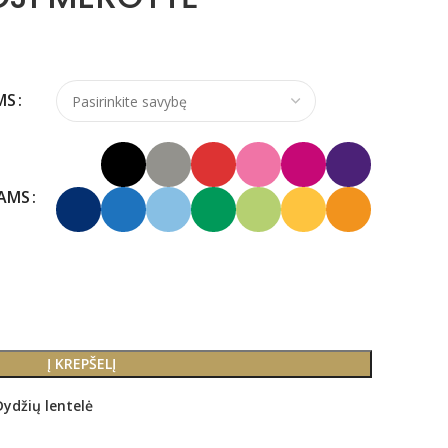
MS
KAMS
Į KREPŠELĮ
Dydžių lentelė