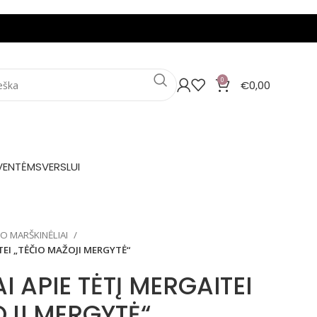
0
€
0,00
VENTĖMS
VERSLUI
IO MARŠKINĖLIAI
TEI „TĖČIO MAŽOJI MERGYTĖ“
I APIE TĖTĮ MERGAITEI
OJI MERGYTĖ“