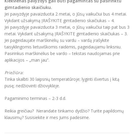
Kiekvienas pavyzdys gali būti pagamintas su pasirinktu
gimtadienio skaičiuku.
Jei pavyzdyje pavaizduota 2 metai, o Jūsų vaikučiui bus 4 metai.
Vykdant užsakymą ĮRAŠYKITE gimtadienio skaičiukas – 4.
Jei pavyzdyje pavaizduota 3 metai, o Jūsų vaikučiui taip pat bus 3
metai. Vykdant užsakymą ĮRAŠYKITE gimtadienio skaičiukas – 3.
Jei pageidaujate marškinėlių su vardu – vardą įrašykite
taisyklingomis lietuviškomis raidėmis, pageidaujamu linksniu.
Pasirinkus marškinėlius be vardo – tekstas naudojamas prie
aplikacijos – „man jau”.
Priežiūra:
Tinka skalbti 30 laipsnių temperatūroje; lyginti išvertus į kitą
pusę; nedžiovinti džiovyklėje.
Pagaminimo terminas – 2-3 d.d.
Reikia greičiau? Nerandate tinkamo dydžio? Turite papildomų
klausimų? Susisiekite ir mes Jums padėsime.