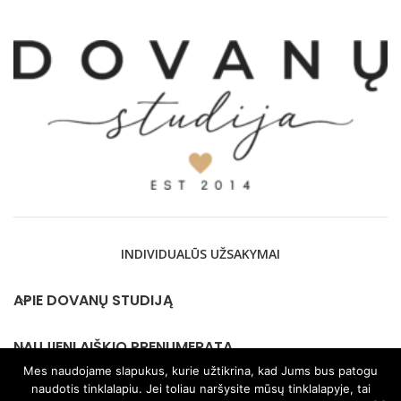
INDIVIDUALŪS UŽSAKYMAI
APIE DOVANŲ STUDIJĄ
NAUJIENLAIŠKIO PRENUMERATA
Mes naudojame slapukus, kurie užtikrina, kad Jums bus patogu
naudotis tinklalapiu. Jei toliau naršysite mūsų tinklalapyje, tai
KONTAKTAI