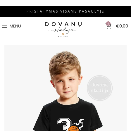
P R I S T A T Y M A S V I S A M E P A S A U L Y J E!
0
MENU
€
0,00