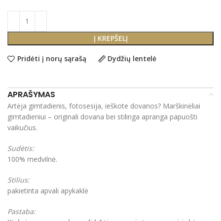
Į KREPŠELĮ
Pridėti į norų sąrašą
Dydžių lentelė
APRAŠYMAS
Artėja gimtadienis, fotosesija, ieškote dovanos? Marškinėliai
gimtadieniui – originali dovana bei stilinga apranga papuošti
vaikučius.
Sudėtis:
100% medvilnė.
Stilius:
pakietinta apvali apykaklė
Pastaba: