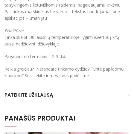
taisyklingomis lietuviškomis raidėmis, pageidaujamu linksniu.
Pasirinkus marškinėlius be vardo – tekstas naudojamas prie
aplikacijos – „man jau”.
Priežiūra:
Tinka skalbti 30 laipsnių temperatūroje; lyginti išvertus į kitą
pusę; nedžiovinti džiovyklėje.
Pagaminimo terminas – 2-3 d.d.
Reikia greičiau? Nerandate tinkamo dydžio? Turite papildomų
klausimų? Susisiekite ir mes Jums padėsime.
PATEIKITE UŽKLAUSĄ
PANAŠŪS PRODUKTAI