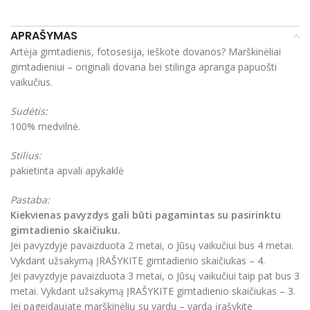
APRAŠYMAS
Artėja gimtadienis, fotosesija, ieškote dovanos? Marškinėliai
gimtadieniui – originali dovana bei stilinga apranga papuošti
vaikučius.
Sudėtis:
100% medvilnė.
Stilius:
pakietinta apvali apykaklė
Pastaba:
Kiekvienas pavyzdys gali būti pagamintas su pasirinktu
gimtadienio skaičiuku.
Jei pavyzdyje pavaizduota 2 metai, o Jūsų vaikučiui bus 4 metai.
Vykdant užsakymą ĮRAŠYKITE gimtadienio skaičiukas – 4.
Jei pavyzdyje pavaizduota 3 metai, o Jūsų vaikučiui taip pat bus 3
metai. Vykdant užsakymą ĮRAŠYKITE gimtadienio skaičiukas – 3.
Jei pageidaujate marškinėlių su vardu – vardą įrašykite