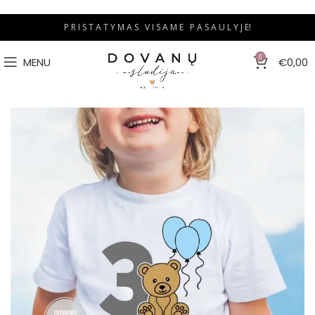
P R I S T A T Y M A S V I S A M E P A S A U L Y J E!
0
MENU
€
0,00