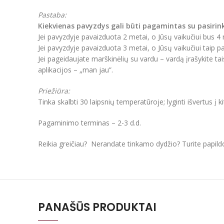
Pastaba:
Kiekvienas pavyzdys gali būti pagamintas su pasirin
Jei pavyzdyje pavaizduota 2 metai, o Jūsų vaikučiui bus 
Jei pavyzdyje pavaizduota 3 metai, o Jūsų vaikučiui taip 
Jei pageidaujate marškinėlių su vardu – vardą įrašykite t
aplikacijos – „man jau”.
Priežiūra:
Tinka skalbti 30 laipsnių temperatūroje; lyginti išvertus į k
Pagaminimo terminas – 2-3 d.d.
Reikia greičiau? Nerandate tinkamo dydžio? Turite papil
PANAŠŪS PRODUKTAI