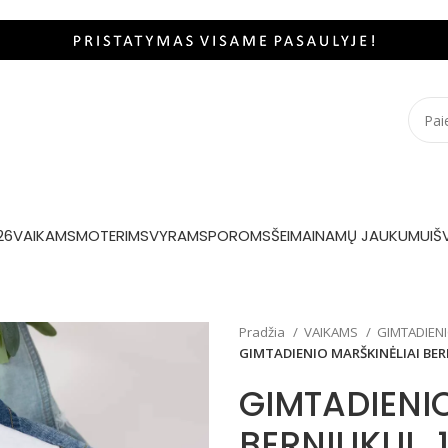
26
VAIKAMS
MOTERIMS
VYRAMS
POROMS
ŠEIMAI
NAMŲ JAUKUMUI
Š
Pradžia
VAIKAMS
GIMTADIENI
GIMTADIENIO MARŠKINĖLIAI BER
GIMTADIENIO
BERNIUKUI „1