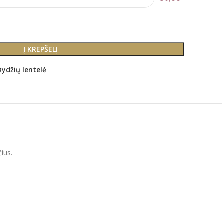
Į KREPŠELĮ
Dydžių lentelė
ius.