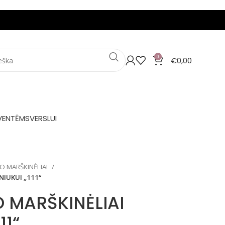
0
€
0,00
VENTĖMS
VERSLUI
O MARŠKINĖLIAI
NIUKUI „111“
 MARŠKINĖLIAI
11“