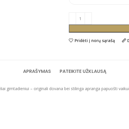
Pridėti į norų sąrašą
APRAŠYMAS
PATEIKITE UŽKLAUSĄ
iai gimtadieniui – originali dovana bei stilinga apranga papuošti vaikuč