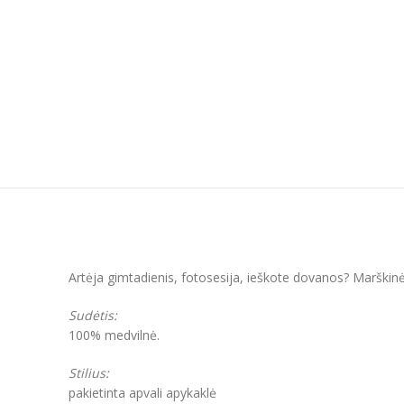
Artėja gimtadienis, fotosesija, ieškote dovanos? Marškinėl
Sudėtis:
100% medvilnė.
Stilius:
pakietinta apvali apykaklė