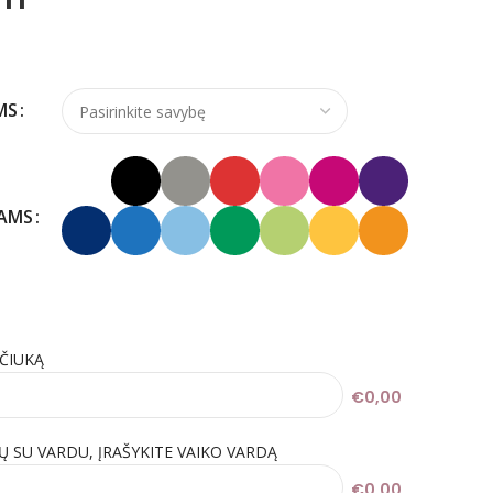
MS
KAMS
IČIUKĄ
€0,00
Ų SU VARDU, ĮRAŠYKITE VAIKO VARDĄ
€0,00