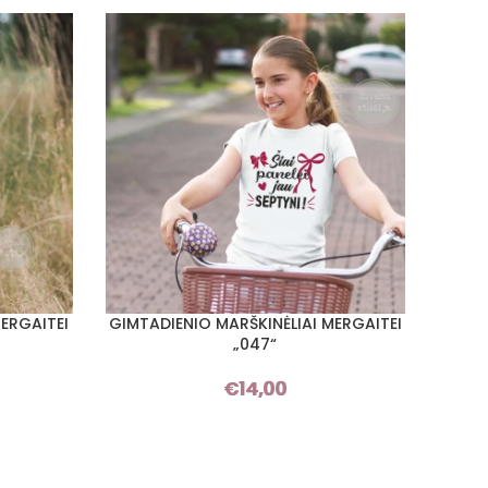
ERGAITEI
GIMTADIENIO MARŠKINĖLIAI MERGAITEI
GIMTA
PASIRINKTI SAVYBES
PASIRI
„047“
€
14,00