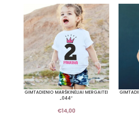
GIMTADIENIO MARŠKINĖLIAI MERGAITEI
GIMTADI
PASIRINKTI SAVYBES
PASIRINKT
„044“
€
14,00