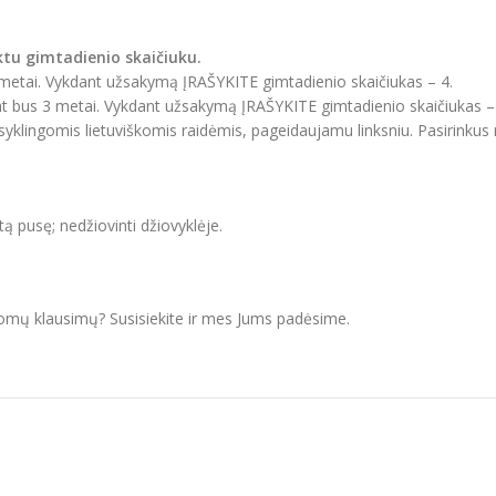
ktu gimtadienio skaičiuku.
4 metai. Vykdant užsakymą ĮRAŠYKITE gimtadienio skaičiukas – 4.
pat bus 3 metai. Vykdant užsakymą ĮRAŠYKITE gimtadienio skaičiukas –
aisyklingomis lietuviškomis raidėmis, pageidaujamu linksniu. Pasirinku
itą pusę; nedžiovinti džiovyklėje.
domų klausimų? Susisiekite ir mes Jums padėsime.