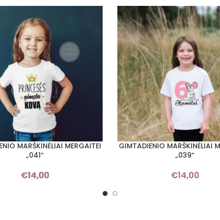
ENIO MARŠKINĖLIAI MERGAITEI
GIMTADIENIO MARŠKINĖLIAI M
I SAVYBES
PASIRINKTI SAVYBES
„041“
„039“
€
14,00
€
14,00