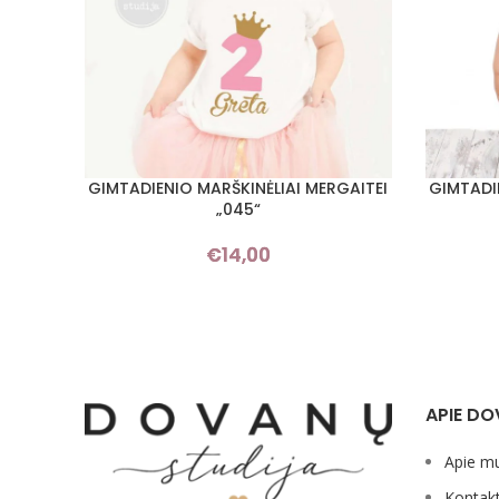
GIMTADIENIO MARŠKINĖLIAI MERGAITEI
GIMTADI
PASIRINKTI SAVYBES
PASIRINKT
„045“
€
14,00
APIE DO
Apie m
Kontakt