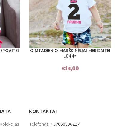
ERGAITEI
GIMTADIENIO MARŠKINĖLIAI MERGAITEI
GIMTA
PASIRINKTI SAVYBES
PASIRI
„044“
€
14,00
RATA
KONTAKTAI
 kolekcijas
Telefonas:
+37060806227