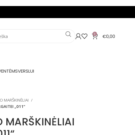
0
€
0,00
VENTĖMS
VERSLUI
O MARŠKINĖLIAI
GAITEI „011“
 MARŠKINĖLIAI
11“