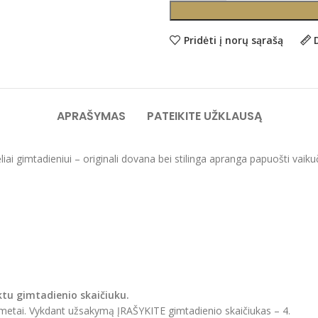
Pridėti į norų sąrašą
APRAŠYMAS
PATEIKITE UŽKLAUSĄ
iai gimtadieniui – originali dovana bei stilinga apranga papuošti vaikuč
ktu gimtadienio skaičiuku.
4 metai. Vykdant užsakymą ĮRAŠYKITE gimtadienio skaičiukas – 4.