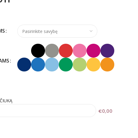
MS
KAMS
IČIUKĄ
€0,00