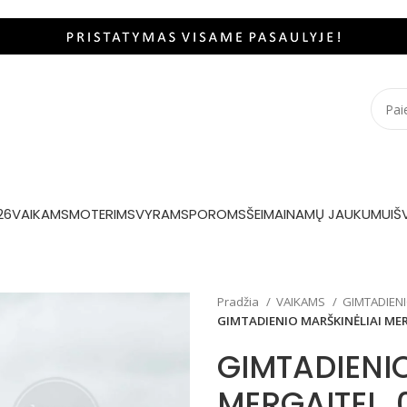
26
VAIKAMS
MOTERIMS
VYRAMS
POROMS
ŠEIMAI
NAMŲ JAUKUMUI
Š
Pradžia
VAIKAMS
GIMTADIENI
GIMTADIENIO MARŠKINĖLIAI MER
GIMTADIENIO
MERGAITEI „0