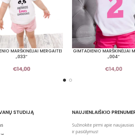
ENIO MARŠKINĖLIAI MERGAITEI
GIMTADIENIO MARŠKINĖLIAI M
I SAVYBES
PASIRINKTI SAVYBES
„033“
„004“
€
14,00
€
14,00
VANŲ STUDIJĄ
NAUJIENLAIŠKIO PRENUME
us
Sužinokite pirmi apie naujausias
ir pasiūlymus!
ai