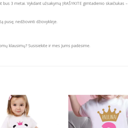
pat bus 3 metai. Vykdant užsakymą ĮRAŠYKITE gimtadienio skaičiukas –
itą pusę; nedžiovinti džiovyklėje.
domų klausimų? Susisiekite ir mes Jums padėsime.