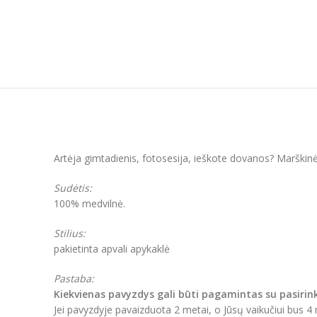
Artėja gimtadienis, fotosesija, ieškote dovanos? Marškinėl
Sudėtis:
100% medvilnė.
Stilius:
pakietinta apvali apykaklė
Pastaba:
Kiekvienas pavyzdys gali būti pagamintas su pasirin
Jei pavyzdyje pavaizduota 2 metai, o Jūsų vaikučiui bus 