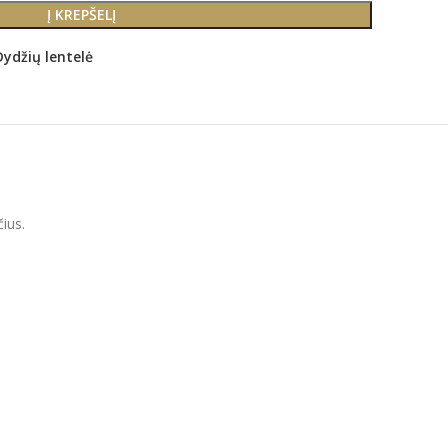
Į KREPŠELĮ
Dydžių lentelė
ius.