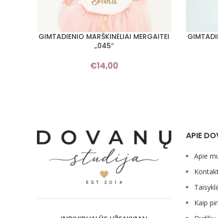
GIMTADIENIO MARŠKINĖLIAI MERGAITEI
GIMTADI
PASIRINKTI SAVYBES
PASIRINKT
„045“
€
14,00
APIE DO
Apie m
Kontakt
Taisykl
Kaip pir