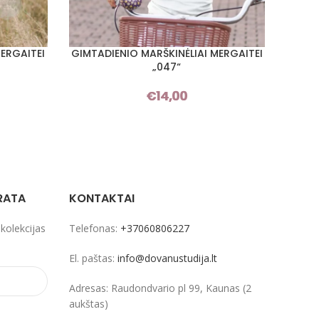
ERGAITEI
GIMTADIENIO MARŠKINĖLIAI MERGAITEI
GIMTA
PASIRINKTI SAVYBES
PASIRI
„047“
€
14,00
RATA
KONTAKTAI
 kolekcijas
Telefonas:
+37060806227
El. paštas:
info@dovanustudija.lt
Adresas: Raudondvario pl 99, Kaunas (2
aukštas)