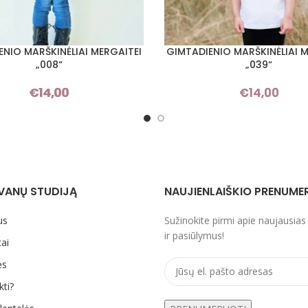
ENIO MARŠKINĖLIAI MERGAITEI
GIMTADIENIO MARŠKINĖLIAI M
I SAVYBES
PASIRINKTI SAVYBES
„008“
„039“
€
14,00
€
14,00
VANŲ STUDIJĄ
NAUJIENLAIŠKIO PRENUME
us
Sužinokite pirmi apie naujausias
ir pasiūlymus!
ai
ės
kti?