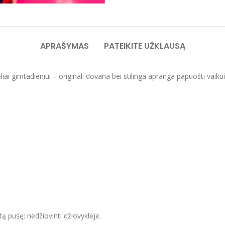
APRAŠYMAS
PATEIKITE UŽKLAUSĄ
iai gimtadieniui – originali dovana bei stilinga apranga papuošti vaikuč
itą pusę; nedžiovinti džiovyklėje.