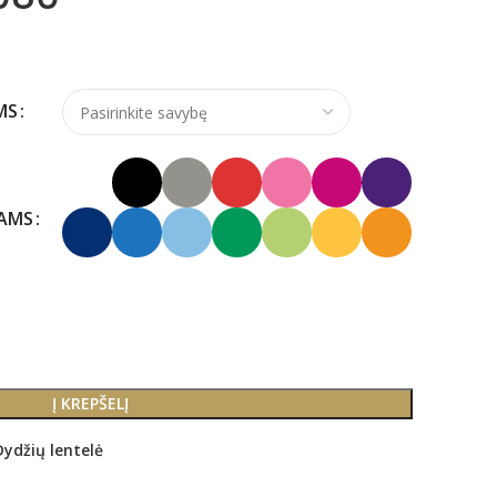
MS
KAMS
Į KREPŠELĮ
Dydžių lentelė