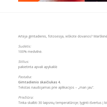
Artėja gimtadienis, fotosesija, ieškote dovanos? Marškinėl
Sudėtis:
100% medvilnė.
Stilius:
pakietinta apvali apykaklė
Pastaba:
Gimtadienio skaičiukas 4.
Tekstas naudojamas prie aplikacijos – „man jau”.
Priežiūra:
Tinka skalbti 30 laipsnių temperatūroje; lyginti išvertus į k