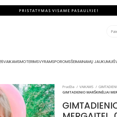
26
VAIKAMS
MOTERIMS
VYRAMS
POROMS
ŠEIMAI
NAMŲ JAUKUMUI
Š
Pradžia
VAIKAMS
GIMTADIENI
GIMTADIENIO MARŠKINĖLIAI MER
GIMTADIENIO
MERGAITEI „