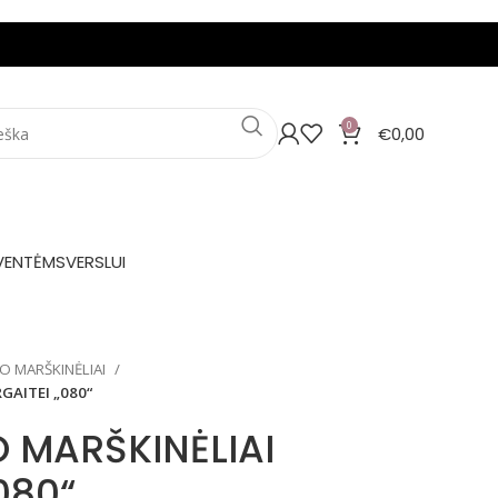
0
€
0,00
VENTĖMS
VERSLUI
O MARŠKINĖLIAI
GAITEI „080“
 MARŠKINĖLIAI
080“